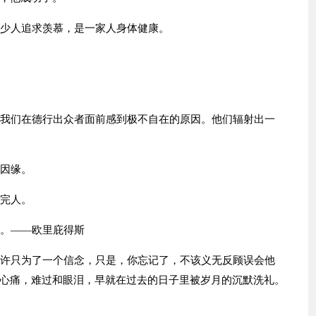
多少人追求羡慕，是一家人身体健康。
是我们在德行出众者面前感到极不自在的原因。他们辐射出一
具因缘。
成完人。
因。——欧里庇得斯
或许只为了一个信念，只是，你忘记了，不该义无反顾误会他
心痛，难过和眼泪，早就在过去的日子里被岁月的沉默洗礼。