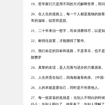
19、哲学家们只是用不同的方式解释世界，而
20、在人生的道路上，每一个人都是孤独的旅
常的滋味，似苦而是甜。
21、二十年来治一怒字，尚未清磨得尽，以是
22、耐得住寂寞，才能拥得了繁华。
23、我们命定的目标和道路，不是享乐，也不
朗费罗
24、真挚的友谊，是人完善与进步的力量源泉。 
25、人生所贵在知己，四海相逢骨肉亲。 [中国
26、人的本能是爱自己，同时是不伤害他人。
27、每一批富翁的造就是：当别人不明白的时
什么；当别人明白了，他富有了；当别人理解了