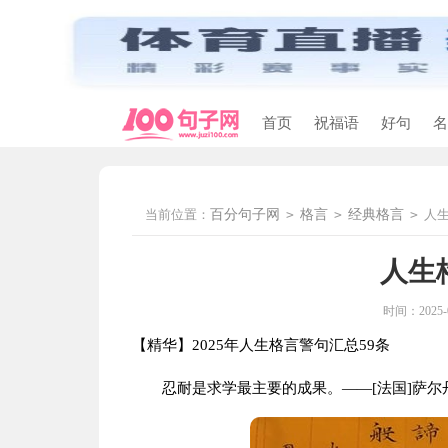
首页
祝福语
好句
名
当前位置：
百分句子网
>
格言
>
经典格言
>
人生
人生
时间：2025-01
【精华】2025年人生格言警句汇总59条
忍耐是求学最主要的成果。——[法国]萨尔丹