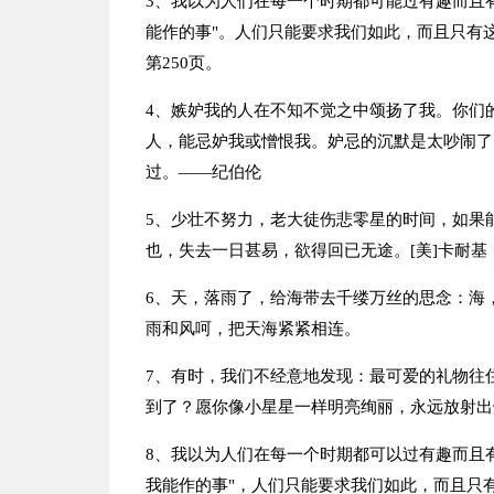
3、我以为人们在每一个时期都可能过有趣而且
能作的事"。人们只能要求我们如此，而且只有
第250页。
4、嫉妒我的人在不知不觉之中颂扬了我。你们
人，能忌妒我或憎恨我。妒忌的沉默是太吵闹了
过。——纪伯伦
5、少壮不努力，老大徒伤悲零星的时间，如果
也，失去一日甚易，欲得回已无途。[美]卡耐基
6、天，落雨了，给海带去千缕万丝的思念：海
雨和风呵，把天海紧紧相连。
7、有时，我们不经意地发现：最可爱的礼物往
到了？愿你像小星星一样明亮绚丽，永远放射出
8、我以为人们在每一个时期都可以过有趣而且
我能作的事"，人们只能要求我们如此，而且只