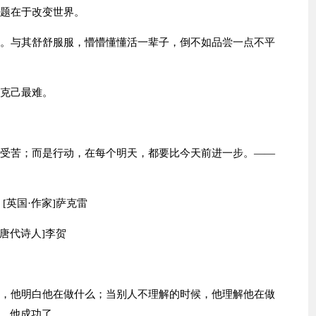
问题在于改变世界。
客。与其舒舒服服，懵懵懂懂活一辈子，倒不如品尝一点不平
知克己最难。
是受苦；而是行动，在每个明天，都要比今天前进一步。——
[英国·作家]萨克雷
·唐代诗人]李贺
候，他明白他在做什么；当别人不理解的时候，他理解他在做
，他成功了。