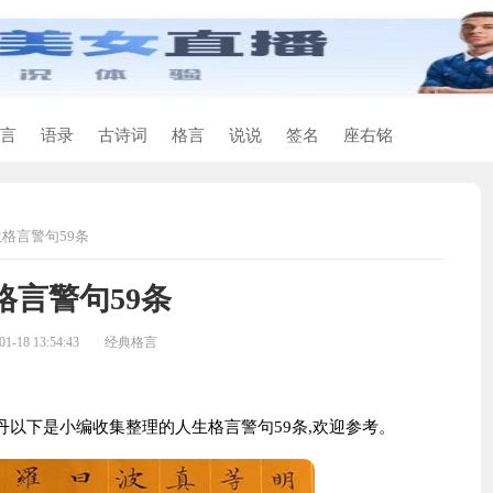
言
语录
古诗词
格言
说说
签名
座右铭
格言警句59条
格言警句59条
-18 13:54:43
经典格言
以下是小编收集整理的人生格言警句59条,欢迎参考。