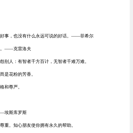
。
的好事，也没有什么永远可说的好话。——菲希尔
儿。——克雷洛夫
埋怨别人：有智者千方百计，无智者千难万难。
，而是花粉的芳香。
人格和尊严。
——埃斯库罗斯
互尊重。知心朋友使你拥有永久的帮助。