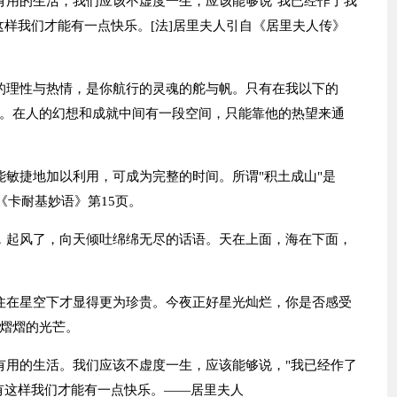
有用的生活，我们应该不虚度一生，应该能够说"我已经作了我
这样我们才能有一点快乐。[法]居里夫人引自《居里夫人传》
的理性与热情，是你航行的灵魂的舵与帆。只有在我以下的
。在人的幻想和成就中间有一段空间，只能靠他的热望来通
能敏捷地加以利用，可成为完整的时间。所谓"积土成山"是
《卡耐基妙语》第15页。
，起风了，向天倾吐绵绵无尽的话语。天在上面，海在下面，
住在星空下才显得更为珍贵。今夜正好星光灿烂，你是否感受
熠熠的光芒。
有用的生活。我们应该不虚度一生，应该能够说，"我已经作了
有这样我们才能有一点快乐。——居里夫人