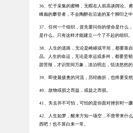
36、忙于采集的蜜蜂，无暇在人前高谈阔论。
峰巅的攀登者，不会陶醉在沿途的某个脚印之中
37、任何一个组织，首先要问你的使命是什么
是什么。只有这样才能建立一个了不起的组织。
38、人生的道路，无论是崎岖或平坦，都要靠
品。人生的命运，无论是幸运或多舛，都要坚韧
甜苦辣，才识世间万象，淡泊明志，恬淡悠然的
39、即使最疲惫的河流，历经曲折，也终要安
40、故物或损之而益，或益之而损。
41、失去并不可怕，可怕的是你面对挫折时一
42、人生如梦，醒来方知一场空，不曾带来什
西吧！也不算白来一常。