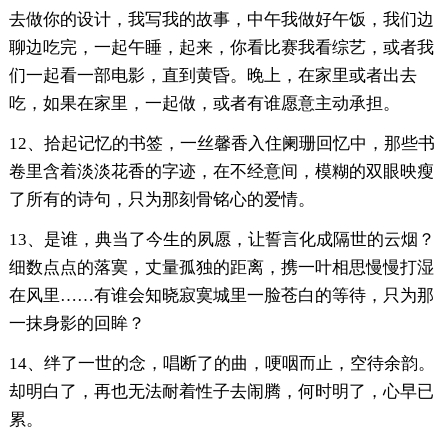
去做你的设计，我写我的故事，中午我做好午饭，我们边
聊边吃完，一起午睡，起来，你看比赛我看综艺，或者我
们一起看一部电影，直到黄昏。晚上，在家里或者出去
吃，如果在家里，一起做，或者有谁愿意主动承担。
12、拾起记忆的书签，一丝馨香入住阑珊回忆中，那些书
卷里含着淡淡花香的字迹，在不经意间，模糊的双眼映瘦
了所有的诗句，只为那刻骨铭心的爱情。
13、是谁，典当了今生的夙愿，让誓言化成隔世的云烟？
细数点点的落寞，丈量孤独的距离，携一叶相思慢慢打湿
在风里……有谁会知晓寂寞城里一脸苍白的等待，只为那
一抹身影的回眸？
14、绊了一世的念，唱断了的曲，哽咽而止，空待余韵。
却明白了，再也无法耐着性子去闹腾，何时明了，心早已
累。