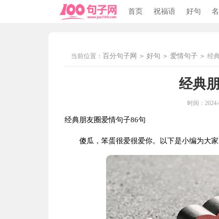
首页
祝福语
好句
名
当前位置：
百分句子网
>
好句
>
爱情句子
>
经
经典
时间：2024-08
经典朋友圈爱情句子86句
傻瓜，笨蛋很爱很爱你。以下是小编为大家准