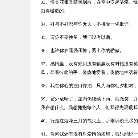
33、海棠花瓣又随风飘散，在空中泛起涟漪。
由得暖暖的。
34、好与不好都与你无关，不接受一切批评。
35、请你不要挽留，我们没有以后。
36、也许你在逞强压抑，秀出你的骄傲。
37、感情里，没有规则没有输赢没有对错没有
瓜，牵着彼此的手，傻傻地爱着，傻傻地生活着
38、我在你心的渡口停泊，只为与你朝夕相对
39、窗外放晴了，屋内仍继续下雨。我微笑，
我在想什么。我想拥抱每个人，但我得先温暖我
40、行走在烟花三月的笔尖上，听雨诉说无尽
41、你问我还有没有对爱情的渴望，我只能说