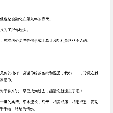
，但也总会融化在第九年的春天。
界只为了跟你碰头。
鸣，纯洁的心灵与任何形式比算计和功利是格格不入的。
遇见你的模样，谢谢你给的缠绵和温柔，我都一一，珍藏在我
深爱你。
我对于你来说，早已成为过去，能遗忘就遗忘了吧！
了一世的柔情。细水流长，终于，相爱成痛，相思成愁，离别
千千结，结结为情伤。