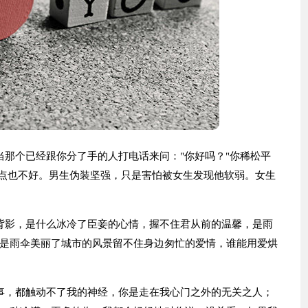
当那个已经跟你分了手的人打电话来问："你好吗？"你稀松平
一点也不好。男生伪装坚强，只是害怕被女生发现他软弱。女生
背影，是什么冰冷了臣妾的心情，握不住君从前的温馨，是雨
是雨伞美丽了城市的风景留不住身边匆忙的爱情，谁能用爱烘
事，都触动不了我的神经，你是走在我心门之外的无关之人；