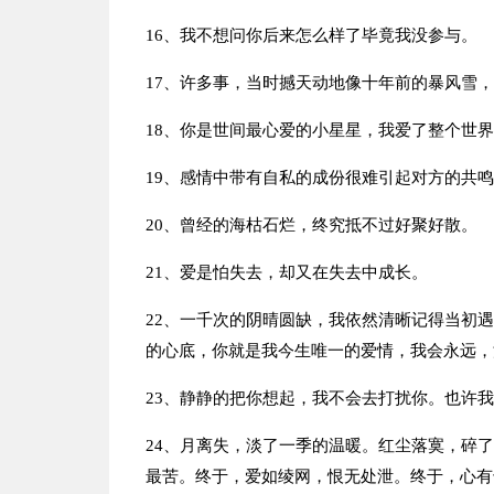
16、我不想问你后来怎么样了毕竟我没参与。
17、许多事，当时撼天动地像十年前的暴风雪
18、你是世间最心爱的小星星，我爱了整个世
19、感情中带有自私的成份很难引起对方的共
20、曾经的海枯石烂，终究抵不过好聚好散。
21、爱是怕失去，却又在失去中成长。
22、一千次的阴晴圆缺，我依然清晰记得当初
的心底，你就是我今生唯一的爱情，我会永远，
23、静静的把你想起，我不会去打扰你。也许
24、月离失，淡了一季的温暖。红尘落寞，碎
最苦。终于，爱如绫网，恨无处泄。终于，心有