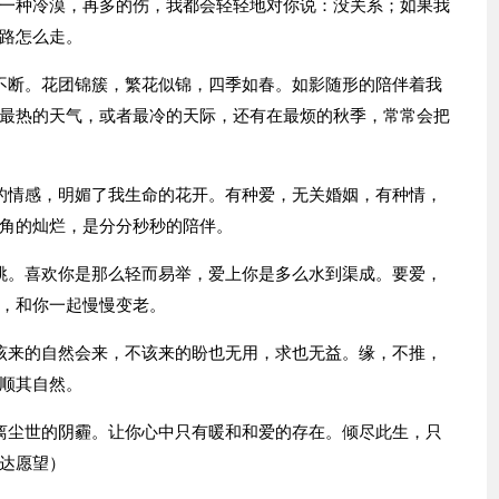
一种冷漠，再多的伤，我都会轻轻地对你说：没关系；如果我
路怎么走。
不断。花团锦簇，繁花似锦，四季如春。如影随形的陪伴着我
最热的天气，或者最冷的天际，还有在最烦的秋季，常常会把
的情感，明媚了我生命的花开。有种爱，无关婚姻，有种情，
角的灿烂，是分分秒秒的陪伴。
跳。喜欢你是那么轻而易举，爱上你是多么水到渠成。要爱，
，和你一起慢慢变老。
该来的自然会来，不该来的盼也无用，求也无益。缘，不推，
顺其自然。
离尘世的阴霾。让你心中只有暖和和爱的存在。倾尽此生，只
达愿望）