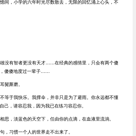
恍惚间，小学的六年时光尽数散去，无限的回忆涌上心头，不
英雄没有智者更没有天才……在经典的感情里，只会有两个傻
，傻傻地度过一辈子……
，耳鬓厮磨。
并不等于我快乐。我撑伞，并非只是为了避雨。你永远都不懂
自己，请容忍我，因为我已在练习容忍你。
的相思，淡蓝色的天空下，任由你的点滴，在血液里流淌。
一句，习惯一个人的世界走不出来了。