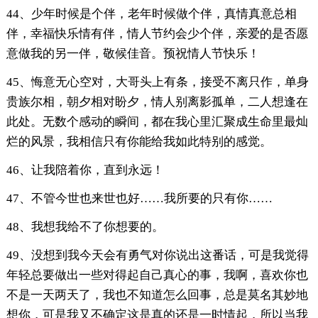
44、少年时候是个伴，老年时候做个伴，真情真意总相
伴，幸福快乐情有伴，情人节约会少个伴，亲爱的是否愿
意做我的另一伴，敬候佳音。预祝情人节快乐！
45、悔意无心空对，大哥头上有条，接受不离只作，单身
贵族尔相，朝夕相对盼夕，情人别离影孤单，二人想逢在
此处。无数个感动的瞬间，都在我心里汇聚成生命里最灿
烂的风景，我相信只有你能给我如此特别的感觉。
46、让我陪着你，直到永远！
47、不管今世也来世也好……我所要的只有你……
48、我想我给不了你想要的。
49、没想到我今天会有勇气对你说出这番话，可是我觉得
年轻总要做出一些对得起自己真心的事，我啊，喜欢你也
不是一天两天了，我也不知道怎么回事，总是莫名其妙地
想你，可是我又不确定这是真的还是一时情起，所以当我