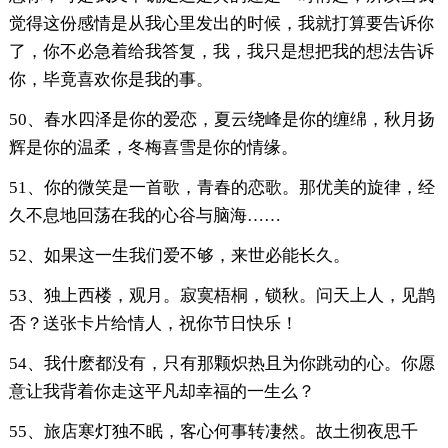
觉得这份感情是从我心里发出的时候，我就打算要告诉你
了，你不必急着给我答复，我，我只是想把我的想法告诉
你，毕竟喜欢你是我的事。
50、春水四泽是你的爱恋，夏云绕峰是你的缠绵，秋月扬
辉是你的温柔，冬梅喜雪是你的情缘。
51、你的微笑是一首歌，青春的恋歌。那优美的旋律，经
久不息地回荡在我的心谷与脑海……
52、如果这一生我们爱不够，来世必能长久。
53、独上西楼，观月。寂寞梧桐，锁秋。问天上人，见鹊
否？送张卡片给情人，祝你节日快乐！
54、我什麽都没有，只有那颗炽热且为你跳动的心。你愿
意让我背着你走这平凡却幸福的一生么？
55、旅店寒灯独不眠，客心何事转凄然。故土彻夜思千