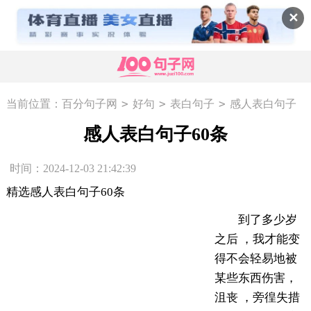
✕
>
>
>
当前位置：
百分句子网
好句
表白句子
感人表白句子
60条
感人表白句子60条
时间：2024-12-03 21:42:39
精选感人表白句子60条
到了多少岁
之后 ，我才能变
得不会轻易地被
某些东西伤害，
沮丧 ，旁徨失措