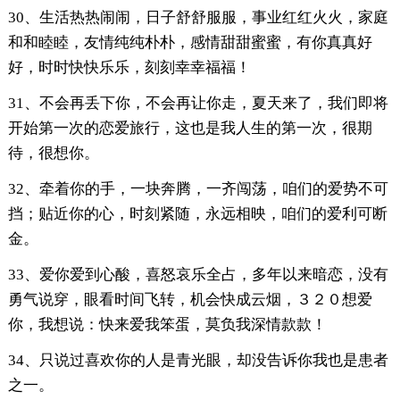
30、生活热热闹闹，日子舒舒服服，事业红红火火，家庭
和和睦睦，友情纯纯朴朴，感情甜甜蜜蜜，有你真真好
好，时时快快乐乐，刻刻幸幸福福！
31、不会再丢下你，不会再让你走，夏天来了，我们即将
开始第一次的恋爱旅行，这也是我人生的第一次，很期
待，很想你。
32、牵着你的手，一块奔腾，一齐闯荡，咱们的爱势不可
挡；贴近你的心，时刻紧随，永远相映，咱们的爱利可断
金。
33、爱你爱到心酸，喜怒哀乐全占，多年以来暗恋，没有
勇气说穿，眼看时间飞转，机会快成云烟，３２０想爱
你，我想说：快来爱我笨蛋，莫负我深情款款！
34、只说过喜欢你的人是青光眼，却没告诉你我也是患者
之一。