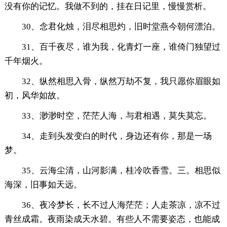
没有你的记忆。我做不到的，挂在日记里，慢慢赏析。
30、念君化烛，泪尽相思灼，旧时堂燕今朝何漂泊。
31、百千夜尽，谁为我，化青灯一座，谁倚门独望过
千年烟火。
32、纵然相思入骨，纵然万劫不复，我只愿你眉眼如
初，风华如故。
33、渺渺时空，茫茫人海，与君相遇，莫失莫忘。
34、走到头发变白的时代，身边还有你，那是一场
梦。
35、云海尘清，山河影满，桂冷吹香雪。三。相思似
海深，旧事如天远。
36、夜冷梦长，长不过人海茫茫；人走茶凉，凉不过
青丝成霜。夜雨染成天水碧。有些人不需要姿态，也能成