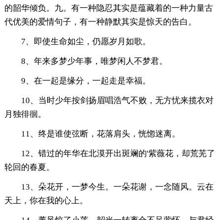
的韶华倾负。九。有一种隐忍其实是蕴藏着的一种力量古
代优美的爱情句子，有一种静默其实是惊天的告白。
7、即使生命如尘，仍愿岁月如歌。
8、年来多梦少年事，唯梦闲人不梦君。
9、在一起是缘分，一起走是幸福。
10、当时少年按剑扬眉唱浩气不败，无方忧来揽衣对
月独徘徊。
11、终是谁使弦断，花落肩头，恍惚迷离。
12、错过的年华在北漠开出斑斓的'紫薇花，却荒芜了
轮回的春夏。
13、朵花开，一梦今生。一朵花谢，一念随风。云在
天上，你在我的心上。