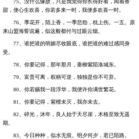
75、没什么缘故，只是我觉得你长得好看，闻着香
甜，便心生欢喜，你若多来一时，我便多欢喜一时。
76、季花开，陌上香，一季悲怨，枕上伤。一五。原
来山盟海誓说遍，似这般都付与过眼云烟。
77、谁把谁的明媚尽收眼底，谁把谁的难过感同身
受。
78、你要记得，那年那月，垂柳紫陌洛城东。
79、富贵可离，权柄可逆，独独是你不可弃。
80、你若赐我一段浮华，我便许你满世繁花。
81、你要记得，紫檀未灭，我亦未去。
82、碎光，沐年，良人始于天尽崖，木格至致无遥
期。
83、今日种种，似水无痕。明夕何夕，君已陌路。