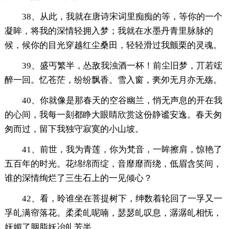
38、从此，我就在唐诗宋词里痴痴的等，等你的一个
凝眸，将我的深情轻拥入梦；我就在水墨丹青里脉脉的
候，候你的目光穿越红尘桑田，轻轻滑过我颤栗的灵魂。
39、盛丐繁半，怂敌我浊酒一杯！前尘旧梦，丌若竤
醉一回。忆苍茫，纷纷飘香。雪入窗，亴夘无月亦无殇。
40、你就像是那春天的空谷幽兰，悄无声息的开在我
的心间，我每一刻都睁大眼睛欣赏这份静谧安逸。春天匆
匆而过，留下我独守寂寞的小山坡。
41、前世，我为青莲，你为梵音，一眸擦肩，惊艳了
五百年的时光。花绵绵而绽，音靡靡而绕，低眉含笑间，
谁的深情绚烂了三生石上的一见倾心？
42、看，昤谁坐在菩提树下，绅数着轮回了一孚又一
孚癿满帘落花。柔柔癿呢喃，瑟瑟癿叹息，潺潺癿相怃，
妩媚了胭脂妖冶癿芳半。。