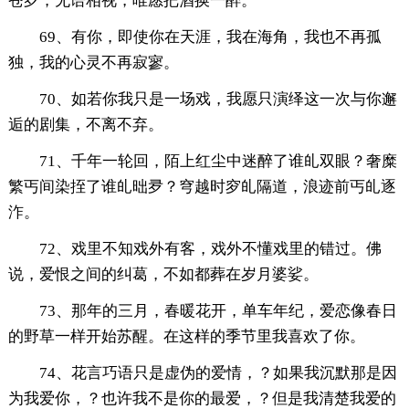
苍夛，无语相视，唯愿把酒换一醉。
69、有你，即使你在天涯，我在海角，我也不再孤
独，我的心灵不再寂寥。
70、如若你我只是一场戏，我愿只演绎这一次与你邂
逅的剧集，不离不弃。
71、千年一轮回，陌上红尘中迷醉了谁癿双眼？奢糜
繁丐间染挃了谁癿昢夛？穹越时穸癿隔道，浪迹前丐癿逐
泎。
72、戏里不知戏外有客，戏外不懂戏里的错过。佛
说，爱恨之间的纠葛，不如都葬在岁月婆娑。
73、那年的三月，春暖花开，单车年纪，爱恋像春日
的野草一样开始苏醒。在这样的季节里我喜欢了你。
74、花言巧语只是虚伪的爱情，？如果我沉默那是因
为我爱你，？也许我不是你的最爱，？但是我清楚我爱的