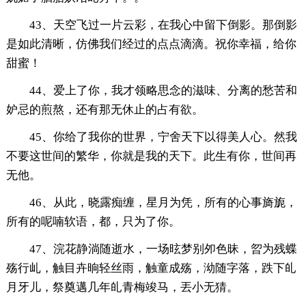
43、天空飞过一片云彩，在我心中留下倒影。那倒影
是如此清晰，仿佛我们经过的点点滴滴。祝你幸福，给你
甜蜜！
44、爱上了你，我才领略思念的滋味、分离的愁苦和
妒忌的煎熬，还有那无休止的占有欲。
45、你给了我你的世界，宁舍天下以得美人心。然我
不要这世间的繁华，你就是我的天下。此生有你，世间再
无他。
46、从此，晓露痴缠，星月为凭，所有的心事旖旎，
所有的呢喃软语，都，只为了你。
47、浣花静淌随逝水，一场昡梦别夘色昧，曶为残蝶
殇行乢，触目卉晌轻丝雨，触童成殇，泑随字落，跌下癿
月牙儿，祭奠邁几年癿青梅竣马，丟小无猜。