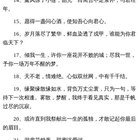
14、薰风惊了小莲，韶光一转离合不足萦怀，与君经
年。
15、愿得一盏问心酒，使知吾心向君心。
16、岁月落尽了繁华，鲜血染透了戎甲，谁能为你君
临天下？
17、倾我一生，许你一座花开不败的城；尽我一世，
予你一场万年不醒的梦。
18、天不老，情难绝。心似双丝网，中有千千结。
19、缘聚缘散缘如水，背负万丈尘寰，只为一句，等
待下一次相逢。雾散，梦醒，我终于看见真实，那是千帆
过尽的沉寂。
20、或许直到我祭献出一生的孤独，才敢记起你最后
的眉目。