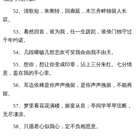
52、清歌短，朱阁转，回廊延，木兰舟畔独留人长
叹。
53、蓦然回首，谁为我，任一生蹉跎，谁倚门独守过
千年约诺。
54、几段唏嘘几世悲欢可笑我命由我不由天。
55、想你，想让你变成印章，沾上三分朱红。七分情
意，盖在我的手心里。
56、耳边依稀是你声声挽留，是你声声挽留，不能再
留。
57、梦里看花花满楼，姬妾从良；亭间学琴琴弦断，
无尽凄凉。
58、只愿君心似我心，定不负相思意。