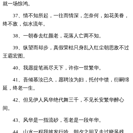
就一场惊鸿。
37、情不知所起，一往而情深，怎奈何，如花美眷，
终不敌，似水流年。
38、一朝春去红颜老，花落人亡两不知。
39、纵望而却步，真假荣枯只身乱入红尘朝思敌不过
王霸宏图。
40、我愿提笔画尽天下，许你一世繁华。
41、吾倾慕汝已久，愿聘汝为妇，托付中馈，衍嗣绵
延，终老一生。
42、但见伊人风华绝代舞三千，不见长安繁华醉心
间。
43、风华是一指流砂，苍老是一段年华。
44、山水一程我披发行吟，朝夕之间又走过晓风残