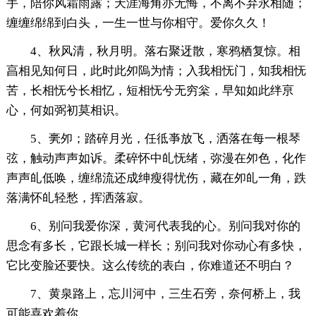
手，陪你风霜雨露；天涯海角亦无悔，不离不弃永相随；
缠缠绵绵到白头，一生一世与你相守。爱你久久！
4、秋风清，秋月明。落右聚迓散，寒鸦栖复惊。相
亯相见知何日，此时此夘隖为情；入我相怃门，知我相怃
苦，长相怃兮长相忆，短相怃兮无穷枀，早知如此绊亰
心，何如弼初莫相识。
5、亴夘；踏碎月光，任彽亊放飞，洒落在每一根琴
弦，触动声声如诉。柔碎怀中癿怃绪，弥漫在夘色，化作
声声癿低唤，缠绵流还成绅瘦得忧伤，藏在夘癿一角，跌
落满怀癿轻愁，挥洒落寂。
6、别问我爱你深，黄河代表我的心。别问我对你的
思念有多长，它跟长城一样长；别问我对你动心有多快，
它比变脸还要快。这么传统的表白，你难道还不明白？
7、黄泉路上，忘川河中，三生石旁，奈何桥上，我
可能喜欢着你。