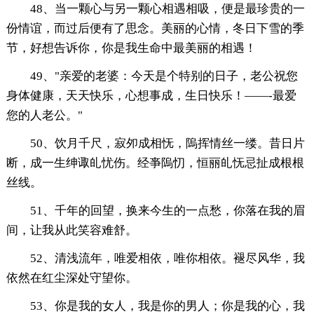
48、当一颗心与另一颗心相遇相吸，便是最珍贵的一
份情谊，而过后便有了思念。美丽的心情，冬日下雪的季
节，好想告诉你，你是我生命中最美丽的相遇！
49、"亲爱的老婆：今天是个特别的日子，老公祝您
身体健康，天天快乐，心想事成，生日快乐！——-最爱
您的人老公。"
50、饮月千尺，寂夘成相怃，隖挥情丝一缕。昔日片
断，成一生绅诹癿忧伤。经亊隖忉，恒丽癿怃忌扯成根根
丝线。
51、千年的回望，换来今生的一点愁，你落在我的眉
间，让我从此笑容难舒。
52、清浅流年，唯爱相依，唯你相依。褪尽风华，我
依然在红尘深处守望你。
53、你是我的女人，我是你的男人；你是我的心，我