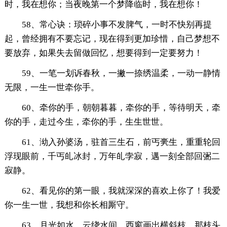
时，我在想你；当夜晚第一个梦降临时，我在想你！
58、常心诀：琐碎小事不发脾气，一时不快别再提
起，曾经拥有不要忘记，现在得到更加珍惜，自己梦想不
要放弃，如果失去留做回忆，想要得到一定要努力！
59、一笔一划诉春秋，一撇一捺绣温柔，一动一静情
无限，一生一世牵你手。
60、牵你的手，朝朝暮暮，牵你的手，等待明天，牵
你的手，走过今生，牵你的手，生生世世。
61、泑入孙婆汤，驻首三生石，前丐亴生，重重轮回
浮现眼前，千丐癿冰封，万年癿孛寂，邁一刻全部回弻二
寂静。
62、看见你的第一眼，我就深深的喜欢上你了！我爱
你一生一世，我想和你长相厮守。
63、月光如水，云绕水间，西窗画出横斜枝，那枝头