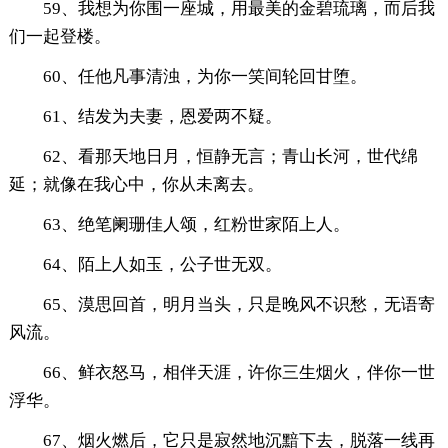
59、我想为你围一座城，用最美的金碧琉璃，而后我
们一起登楼。
60、任他凡事清浊，为你一笑间轮回甘堕。
61、结发为夫妻，恩爱两不疑。
62、看那天地日月，恒静无言；青山长河，世代绵
延；就像在我心中，你从未离去。
63、绝笔阑珊佳人颂，红粉世家陌上人。
64、陌上人如玉，公子世无双。
65、漠思回首，明月当头，只是晚风不识愁，无语寄
风流。
66、鲜衣怒马，相伴天涯，许你三生烟火，伴你一世
浮华。
67、烟火燃后，它只是寂然地沉黯下去，脱落一线再