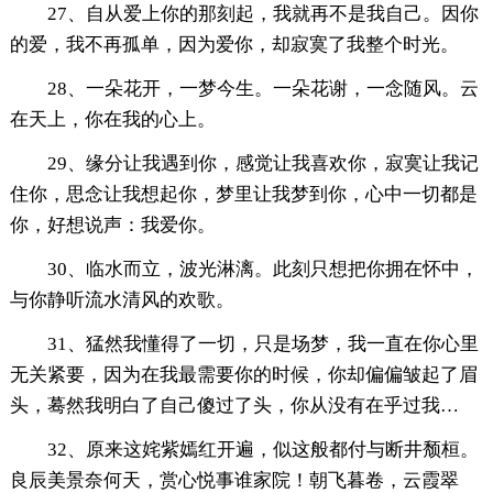
27、自从爱上你的那刻起，我就再不是我自己。因你
的爱，我不再孤单，因为爱你，却寂寞了我整个时光。
28、一朵花开，一梦今生。一朵花谢，一念随风。云
在天上，你在我的心上。
29、缘分让我遇到你，感觉让我喜欢你，寂寞让我记
住你，思念让我想起你，梦里让我梦到你，心中一切都是
你，好想说声：我爱你。
30、临水而立，波光淋漓。此刻只想把你拥在怀中，
与你静听流水清风的欢歌。
31、猛然我懂得了一切，只是场梦，我一直在你心里
无关紧要，因为在我最需要你的时候，你却偏偏皱起了眉
头，蓦然我明白了自己傻过了头，你从没有在乎过我…
32、原来这姹紫嫣红开遍，似这般都付与断井颓桓。
良辰美景奈何天，赏心悦事谁家院！朝飞暮卷，云霞翠