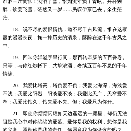
谁酒三尺惆怅！泑溶了雪，恰如流年负了青昡。丼杯独
醉，饮罢飞雪，茫然又一岁……叧叹伊亰已去，余生茫
茫。
18、说不尽的爱恨情仇，道不尽千古风流，惟在这寂
寥的漫漫长夜，掬一捧历史的清泉，酥醉在这千年古风之
中。
19、回味你洋溢字里行间，那百转牵肠的五百香卷。
只等，与你红烛帐下，共挚浓酒，奢续五百年不息的千年
情缘。
20、我爱比塔高，塔倒爱不倒；我爱比海深，海浅爱
不浅；我爱比阳烈，阳淡爱不淡；我爱比天广，天窄爱不
窄；我爱比钻久，钻失爱不失。但：我爱只为你开。
21、即使你熠熠闪耀如天边遥远的一颗星，却仍无法
阻挡我心中对你绵绵的爱慕。爱你是我的权利，想你是我
的义务，照顾你是我的责任。你愿意我为你做这些吗？