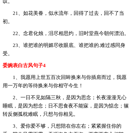
叹。
21、如花美眷，似水流年，回得了过去，回不了当
初。
22、念君化烛，泪尽相思灼，旧时堂燕今朝何漂泊。
23、谁把谁的明媚尽收眼底、谁把谁的.难过感同身
受。
委婉表白古风句子4
1、我愿用上世五百次回眸换来与你插肩而过，我愿
用一万年的等待换来与你相守今生！
2、一日不见如隔三秋，是因为思念；长夜漫漫无心
睡眠，是因为想念；日不思食夜不能寐，是因为惦念；辗
转反侧孤枕难眠，只想与你相见。
3、爱你爱不够，只想陪在你左右；紧紧握住你的