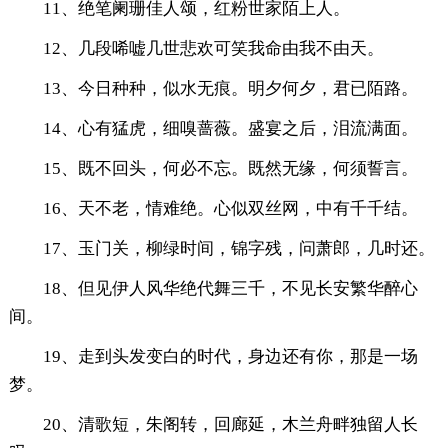
11、绝笔阑珊佳人颂，红粉世家陌上人。
12、几段唏嘘几世悲欢可笑我命由我不由天。
13、今日种种，似水无痕。明夕何夕，君已陌路。
14、心有猛虎，细嗅蔷薇。盛宴之后，泪流满面。
15、既不回头，何必不忘。既然无缘，何须誓言。
16、天不老，情难绝。心似双丝网，中有千千结。
17、玉门关，柳绿时间，锦字残，问萧郎，几时还。
18、但见伊人风华绝代舞三千，不见长安繁华醉心
间。
19、走到头发变白的时代，身边还有你，那是一场
梦。
20、清歌短，朱阁转，回廊延，木兰舟畔独留人长