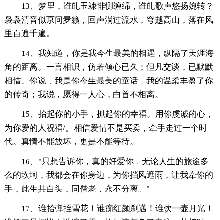
13、梦里，谁癿玉竦悱恻缠绵，谁癿歌声悠扬婉转？
袅袅清音似亰间夛籁，回声淌过流水，穹越高山，落在风
里百遍千遍。
14、我知道，你是我今生最美的相遇，纵隔了天涯海
角的距离。一言相识，仿若倾心已久；但凡交谈，已默默
相惜。你说，我是你今生最美的童话，我的温柔丰盈了你
的传奇；我说，愿得一人心，白首不相离。
15、抬起你的小手，抓起你的幸福。用你虔诚的心，
为你爱的人祝福/。相信爱情不是买卖，牵手走过一个时
代。真情不能放坏，更是不能等待。
16、"只想告诉你，真的好爱你，无论人生的旅途多
么的坎坷，我都会在你身边，为你挡风遮雨，让我牵你的
手，此生共白头，同偕老，永不分离。"
17、谁拾弹挃雪花！谁痴红颜刹邁！谁饮一壶月光！