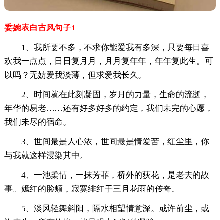
委婉表白古风句子1
1、我所要不多，不求你能爱我有多深，只要每日喜
欢我一点点，日日复月月，月月复年年，年年复此生。可
以吗？无妨爱我淡薄，但求爱我长久。
2、时间就在此刻凝固，岁月的力量，生命的流逝，
年华的易老……还有好多好多的约定，我们未完的心愿，
我们未尽的宿命。
3、世间最是人心浓，世间最是情爱苦，红尘里，你
与我就这样浸染其中。
4、一池柔情，一抹芳菲，桥外的荻花，是老去的故
事。嫣红的脸颊，寂寞绯红于三月花雨的传奇。
5、淡风轻舞斜阳，隔水相望情意深。或许前尘，或