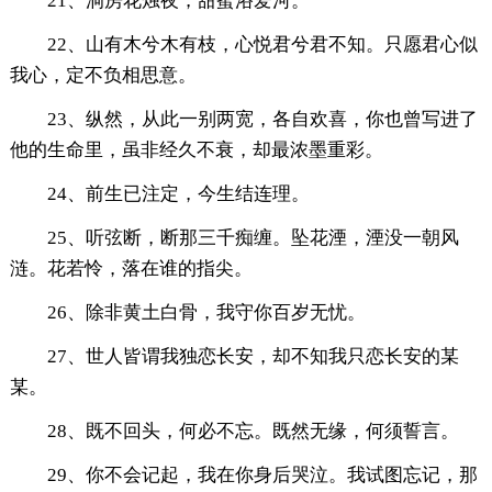
21、洞房花烛夜，甜蜜浴爱河。
22、山有木兮木有枝，心悦君兮君不知。只愿君心似
我心，定不负相思意。
23、纵然，从此一别两宽，各自欢喜，你也曾写进了
他的生命里，虽非经久不衰，却最浓墨重彩。
24、前生已注定，今生结连理。
25、听弦断，断那三千痴缠。坠花湮，湮没一朝风
涟。花若怜，落在谁的指尖。
26、除非黄土白骨，我守你百岁无忧。
27、世人皆谓我独恋长安，却不知我只恋长安的某
某。
28、既不回头，何必不忘。既然无缘，何须誓言。
29、你不会记起，我在你身后哭泣。我试图忘记，那