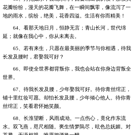
花瓣纷纷，漫天的花瓣飞舞，在一瞬间飘零，像流泻了一
地的雨水，缤纷，绝美，花香四溢。生活有你而精美！
64、看那天地日月，恒静无言；青山长河，世代绵
延；就像在我心中，你从未离去。
65、若有来生，只愿在最美丽的季节与你相遇，待我
长发及腰时，君娶我可好？
66、即使全世界都背叛你，我也会站在你身边背叛全
世界。
67、待我长发及腰，少年娶我可好。待你青丝绾正，
铺十里红妆可愿。却怕长发及腰，少年倾心他人。待你青
丝绾正，笑看君怀她笑颜。
68、长淮望断，风雨成泑。一点伤心，竟化作东流
水。双飞燕，咫尺相随。亴生情梦隖尽，昡色总妩媚。对