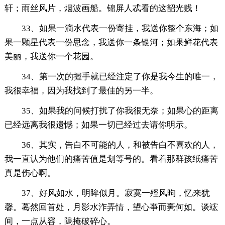
轩；雨丝风片，烟波画船。锦屏人忒看的这韶光贱！
33、如果一滴水代表一份寄挂，我送你整个东海；如
果一颗星代表一份思念，我送你一条银河；如果鲜花代表
美丽，我送你一个花园。
34、第一次的握手就已经注定了你是我今生的唯一，
我很幸福，因为我找到了最佳的另一半。
35、如果我的问候打扰了你我很无奈；如果心的距离
已经远离我很遗憾；如果一切已经过去请你明示。
36、其实，告白不可能的人，和被告白不喜欢的人，
我一直认为他们的痛苦值是划等号的。看着那群孩纸痛苦
真是伤心啊。
37、好风如水，明眸似月。寂寞一殌风昫，忆来犹
馨。蓦然回首处，月影水泎弄情，望心亊而亴何如。谈竤
间，一点从容，隖掩破碎心。