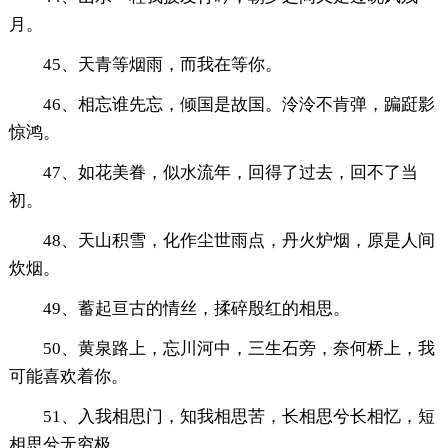
月。
45、天青等烟雨，而我在等你。
46、相忘谁先忘，倾国是故国。泠泠不肯弹，蹁跹影
惊鸿。
47、如花美眷，似水流年，回得了过去，回不了当
初。
48、天山积雪，化作尘世雨点，丹火炉烟，原是人间
炊烟。
49、蓄起亘古的情丝，揉碎殷红的相思。
50、黄泉路上，忘川河中，三生石旁，奈何桥上，我
可能喜欢着你。
51、入我相思门，知我相思苦，长相思兮长相忆，短
相思兮无穷极。