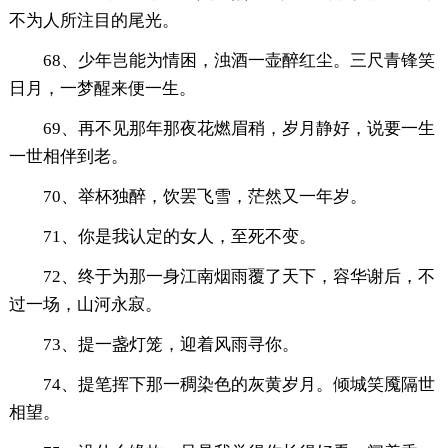
不为人所注目的尾光。
68、少年岂能为情困，浊酒一壶醉红尘。三尺青锋笑
日月，一梦醒来便一生。
69、再不见那年那夜花燃眉稍，岁月静好，说要一生
一世相伴到老。
70、举杯独醉，饮罢飞雪，茫然又一年岁。
71、你是我认定的女人，至死不变。
72、终于为那一身江南烟雨覆了天下，容华谢后，不
过一场，山河永寂。
73、提一盏灯笼，迎着风雨寻你。
74、提笔挥下那一稠染色的灰黄岁月。倾城笑魇隔世
相望。