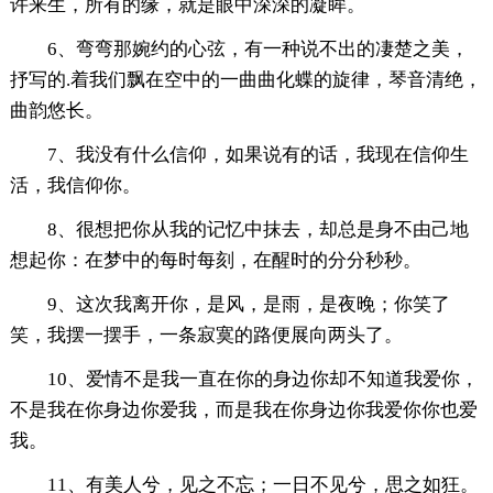
许来生，所有的缘，就是眼中深深的凝眸。
6、弯弯那婉约的心弦，有一种说不出的凄楚之美，
抒写的.着我们飘在空中的一曲曲化蝶的旋律，琴音清绝，
曲韵悠长。
7、我没有什么信仰，如果说有的话，我现在信仰生
活，我信仰你。
8、很想把你从我的记忆中抹去，却总是身不由己地
想起你：在梦中的每时每刻，在醒时的分分秒秒。
9、这次我离开你，是风，是雨，是夜晚；你笑了
笑，我摆一摆手，一条寂寞的路便展向两头了。
10、爱情不是我一直在你的身边你却不知道我爱你，
不是我在你身边你爱我，而是我在你身边你我爱你你也爱
我。
11、有美人兮，见之不忘；一日不见兮，思之如狂。