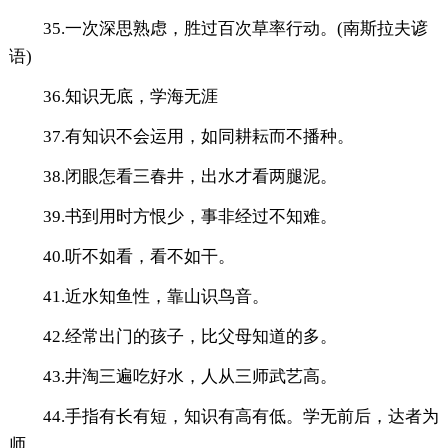
35.一次深思熟虑，胜过百次草率行动。(南斯拉夫谚
语)
36.知识无底，学海无涯
37.有知识不会运用，如同耕耘而不播种。
38.闭眼怎看三春井，出水才看两腿泥。
39.书到用时方恨少，事非经过不知难。
40.听不如看，看不如干。
41.近水知鱼性，靠山识鸟音。
42.经常出门的孩子，比父母知道的多。
43.井淘三遍吃好水，人从三师武艺高。
44.手指有长有短，知识有高有低。学无前后，达者为
师。