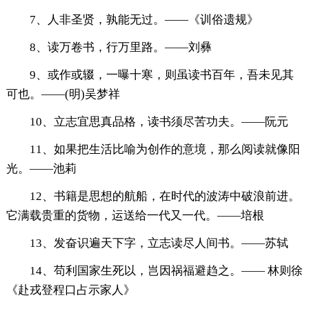
7、人非圣贤，孰能无过。——《训俗遗规》
8、读万卷书，行万里路。——刘彝
9、或作或辍，一曝十寒，则虽读书百年，吾未见其
可也。——(明)吴梦祥
10、立志宜思真品格，读书须尽苦功夫。——阮元
11、如果把生活比喻为创作的意境，那么阅读就像阳
光。——池莉
12、书籍是思想的航船，在时代的波涛中破浪前进。
它满载贵重的货物，运送给一代又一代。——培根
13、发奋识遍天下字，立志读尽人间书。——苏轼
14、苟利国家生死以，岂因祸福避趋之。—— 林则徐
《赴戎登程口占示家人》