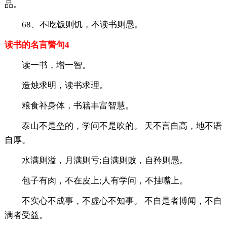
品。
68、不吃饭则饥，不读书则愚。
读书的名言警句4
读一书，增一智。
造烛求明，读书求理。
粮食补身体，书籍丰富智慧。
泰山不是垒的，学问不是吹的。 天不言自高，地不语
自厚。
水满则溢，月满则亏;自满则败，自矜则愚。
包子有肉，不在皮上;人有学问，不挂嘴上。
不实心不成事，不虚心不知事。 不自是者博闻，不自
满者受益。