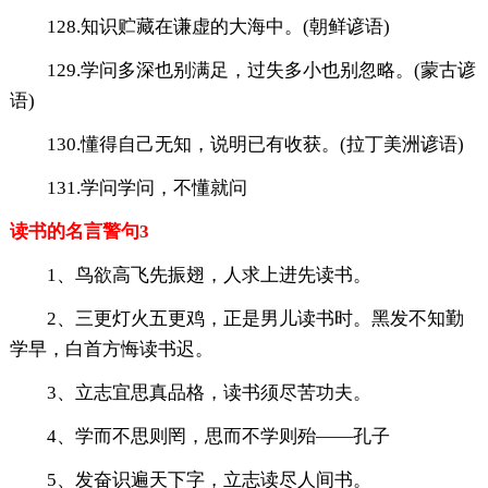
128.知识贮藏在谦虚的大海中。(朝鲜谚语)
129.学问多深也别满足，过失多小也别忽略。(蒙古谚
语)
130.懂得自己无知，说明已有收获。(拉丁美洲谚语)
131.学问学问，不懂就问
读书的名言警句3
1、鸟欲高飞先振翅，人求上进先读书。
2、三更灯火五更鸡，正是男儿读书时。黑发不知勤
学早，白首方悔读书迟。
3、立志宜思真品格，读书须尽苦功夫。
4、学而不思则罔，思而不学则殆——孔子
5、发奋识遍天下字，立志读尽人间书。