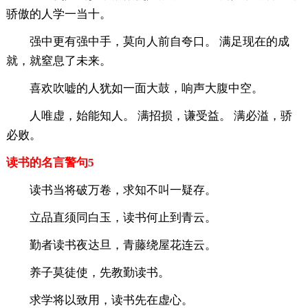
骄傲的人学一当十。
强中更有强中手，莫向人前自夸口。 满足现在的成
就，就窒息了未来。
喜欢吹嘘的人犹如一面大鼓，响声大腹中空。
人唯虚，始能知人。 满招损，谦受益。 满必溢，骄
必败。
读书的名言警句5
读书当将破万卷，求知不叫一疑存。
立品直须同白玉，读书何止到青云。
勤者读书夜达旦，青藤绕屋花连云。
养子莫徒使，先教勤读书。
求学将以致用，读书先在虚心。