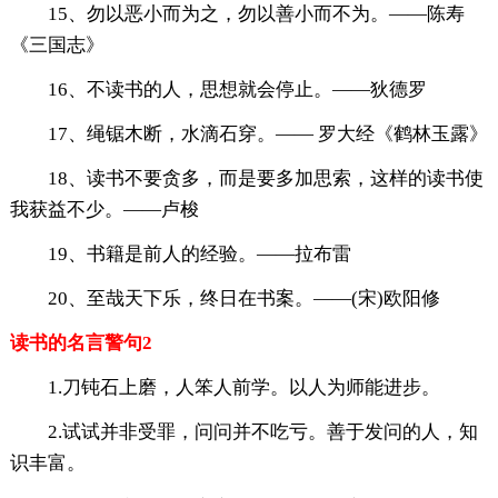
15、勿以恶小而为之，勿以善小而不为。——陈寿
《三国志》
16、不读书的人，思想就会停止。——狄德罗
17、绳锯木断，水滴石穿。—— 罗大经《鹤林玉露》
18、读书不要贪多，而是要多加思索，这样的读书使
我获益不少。——卢梭
19、书籍是前人的经验。——拉布雷
20、至哉天下乐，终日在书案。——(宋)欧阳修
读书的名言警句2
1.刀钝石上磨，人笨人前学。以人为师能进步。
2.试试并非受罪，问问并不吃亏。善于发问的人，知
识丰富。