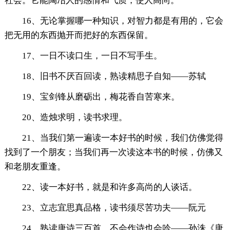
社会。它能陶冶人的感情和气质，使人高尚。
16、无论掌握哪一种知识，对智力都是有用的，它会
把无用的东西抛开而把好的东西保留。
17、一日不读口生，一日不写手生。
18、旧书不厌百回读，熟读精思子自知——苏轼
19、宝剑锋从磨砺出，梅花香自苦寒来。
20、造烛求明，读书求理。
21、当我们第一遍读一本好书的时候，我们仿佛觉得
找到了一个朋友；当我们再一次读这本书的时候，仿佛又
和老朋友重逢。
22、读一本好书，就是和许多高尚的人谈话。
23、立志宜思真品格，读书须尽苦功夫——阮元
24、熟读唐诗三百首，不会作诗也会吟——孙洙《唐