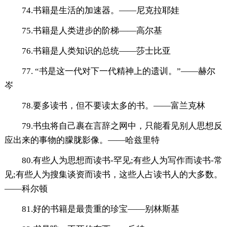
74.书籍是生活的加速器。——尼克拉耶娃
75.书籍是人类进步的阶梯——高尔基
76.书籍是人类知识的总统——莎士比亚
77. “书是这一代对下一代精神上的遗训。”——赫尔
岑
78.要多读书，但不要读太多的书。——富兰克林
79.书虫将自己裹在言辞之网中，只能看见别人思想反
应出来的事物的朦胧影像。——哈兹里特
80.有些人为思想而读书-罕见;有些人为写作而读书-常
见;有些人为搜集谈资而读书，这些人占读书人的大多数。
——科尔顿
81.好的书籍是最贵重的珍宝——别林斯基