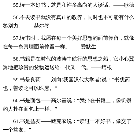
55.读一本好书，就是和许多高尚的人谈话。——歌德
56.不去读书就没有真正的教养，同时也不可能有什么
鉴别力。——赫尔岑
57.读书时，我愿在每一个美好思想的面前停留，就像
在每一条真理面前停留一样。——爱默生
58.书籍是在时代的波涛中航行的思想之船，它小心翼
翼地把珍贵的货物运送给一代又一代。——培根
59.书是良药——刘向(我国汉代大学者)说：“书犹药
也，善读之可以医愚。”
60.书是面包——高尔基说：“我扑在书籍上，像饥饿
的人扑在面包上一样。”
61.书是益友——臧克家说：“读过一本好书，像交了
一个益友。”