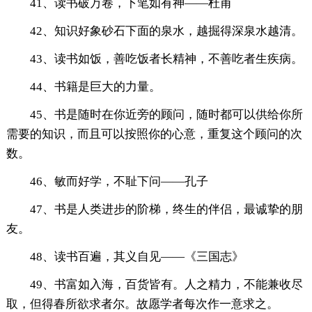
41、读书破万卷，下笔如有神——杜甫
42、知识好象砂石下面的泉水，越掘得深泉水越清。
43、读书如饭，善吃饭者长精神，不善吃者生疾病。
44、书籍是巨大的力量。
45、书是随时在你近旁的顾问，随时都可以供给你所
需要的知识，而且可以按照你的心意，重复这个顾问的次
数。
46、敏而好学，不耻下问——孔子
47、书是人类进步的阶梯，终生的伴侣，最诚挚的朋
友。
48、读书百遍，其义自见——《三国志》
49、书富如入海，百货皆有。人之精力，不能兼收尽
取，但得春所欲求者尔。故愿学者每次作一意求之。