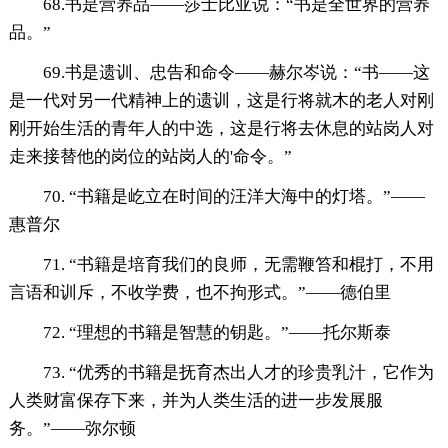
68.书是营养品——莎士比亚说：“书是全世界的营养
品。”
69.书是遗训、忠告和命令——赫尔岑说：“书——这
是一代对另一代精神上的遗训，这是行将就木的老人对刚
刚开始生活的青年人的中选，这是行将去休息的站岗人对
走来接替他的岗位的站岗人的'命令。”
70. “书籍是屹立在时间的汪洋大海中的灯塔。”——
惠普尔
71. “书籍是培育我们的良师，无需鞭笞和棍打，不用
言语和训斥，不收学费，也不拘形式。”——德伯里
72. “理想的书籍是智慧的钥匙。”——托尔斯泰
73. “优秀的书籍是抚育杰出人才的珍贵乳汁，它作为
人类财富保存下来，并为人类生活的进一步发展服
务。”——弥尔顿