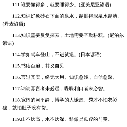
111.谁要懂得多，就要睡得少。(亚美尼亚谚语)
112.知识好象砂石下面的泉水，越掘得深泉水越清。
(丹麦谚语)
113.知识需要反复探索，土地需要辛勤耕耘。(尼泊尔
谚语)
114.学如驾车登山，不进就退。(日本谚语)
115.书读百遍，其义自见
116.言过其实，终无大用。知识愈浅，自信愈深。
117.讷讷寡言者未必愚，喋喋利口者未必智。
118.宽阔的河平静，博学的人谦虚。秀才不怕衣衫
破，就怕肚子没有货。
119.山不厌高，水不厌深。骄傲是跌跤的前奏。