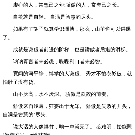
虚心的人，常想己之短;骄傲的人，常夸己之长。
自赞就是自轻。 自满是智慧的尽头。
如果有了胡子就算学识渊博，那么，山羊也可以讲课
了。
成就是谦虚者前进的阶梯，也是骄傲者后退的滑梯。
讷讷寡言者未必愚，喋喋利口者未必智。
宽阔的河平静，博学的人谦虚。 秀才不怕衣衫破，就
怕肚子没有货。
山不厌高，水不厌深。 骄傲是跌跤的前奏。
骄傲来自浅薄，狂妄出于无知。 骄傲是失败的开头，
自满是智慧的`尽头。
说大话的人像爆竹，响一声就完了。 鉴难明，始能照