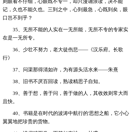
则眼看不仔细，心眼既不专一，却只漫诵浪读，决不能
记，久也不能久也。三到之中，心到最急，心既到矣，眼
口岂不到乎？
35、无所不能的人实在一无所能，无所不专的专家实
在是一无所专。
36、少壮不努力，老大徒伤悲——《汉乐府。长歌
行》
37、问渠那得清如许，为有源头活水来——朱熹
38、旧书不厌百回读，熟读精思子自知。
39、善于想，善于问，善于做的人，其收效则常大而
且快。
40、书籍是在时代的波涛中航行的'思想之船，它小心
翼翼地把珍贵的货物。