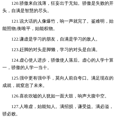
120.骄傲来自浅薄，狂妄出于无知。骄傲是失败的开
头，自满是智慧的尽头。
121.说大话的人像爆竹，响一声就完了。鉴难明，始
能照物;衡唯平，始能权物。
122.谦虚是学习的朋友，自满是学习的敌人。
123.赶脚的对头是脚懒，学习的对头是自满。
124.虚心使人进步，骄傲使人落后。虚心的人学十算
一，骄傲的人学一当十。
125.强中更有强中手，莫向人前自夸口。满足现在的
成就，就窒息了未来。
126.喜欢吹嘘的人犹如一面大鼓，响声大腹中空。
127.人唯虚，始能知人。满招损，谦受益。满必溢，
骄必败。