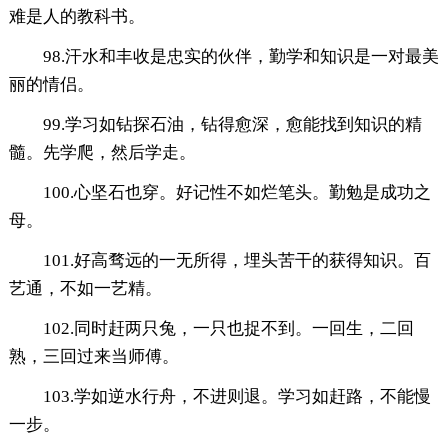
难是人的教科书。
98.汗水和丰收是忠实的伙伴，勤学和知识是一对最美
丽的情侣。
99.学习如钻探石油，钻得愈深，愈能找到知识的精
髓。先学爬，然后学走。
100.心坚石也穿。好记性不如烂笔头。勤勉是成功之
母。
101.好高骛远的一无所得，埋头苦干的获得知识。百
艺通，不如一艺精。
102.同时赶两只兔，一只也捉不到。一回生，二回
熟，三回过来当师傅。
103.学如逆水行舟，不进则退。学习如赶路，不能慢
一步。