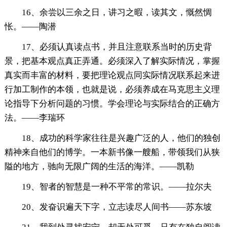
16、余尝以三余之日，讲习之暇，读其文，慨然惆
怅。——陶潜
17、必须认真读点书，并且注意联系当时的历史背
景，把基本观点真正弄通。必须深入了解实际情况，掌握
真实而丰富的材料，要把理论观点同实际情况联系起来进
行加工制作的本领，也就是说，必须养成在马克思主义理
论指导下分析问题的习惯。学会理论与实际结合的正确方
法。——李瑞环
18、成功的科学家往往是兴趣广泛的人，他们的独创
精神来自他们的博学。一本新书像一艘船，带领我们从狭
隘的地方，驰向无限广阔的生活的海洋。——凯勒
19、智者的智慧是一种不平常的常识。——拉尔夫
20、发奋识遍天下字，立志读尽人间书——苏东坡