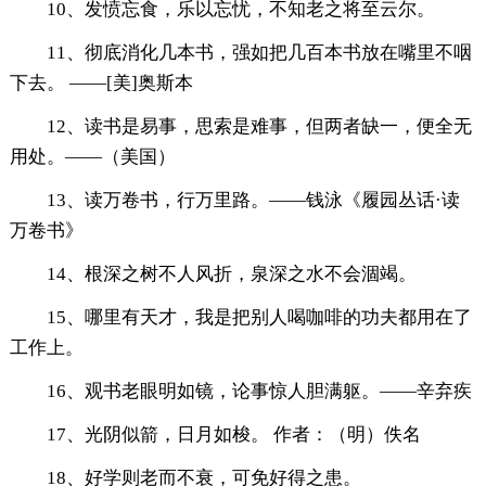
10、发愤忘食，乐以忘忧，不知老之将至云尔。
11、彻底消化几本书，强如把几百本书放在嘴里不咽
下去。 ——[美]奥斯本
12、读书是易事，思索是难事，但两者缺一，便全无
用处。——（美国）
13、读万卷书，行万里路。——钱泳《履园丛话·读
万卷书》
14、根深之树不人风折，泉深之水不会涸竭。
15、哪里有天才，我是把别人喝咖啡的功夫都用在了
工作上。
16、观书老眼明如镜，论事惊人胆满躯。——辛弃疾
17、光阴似箭，日月如梭。 作者：（明）佚名
18、好学则老而不衰，可免好得之患。