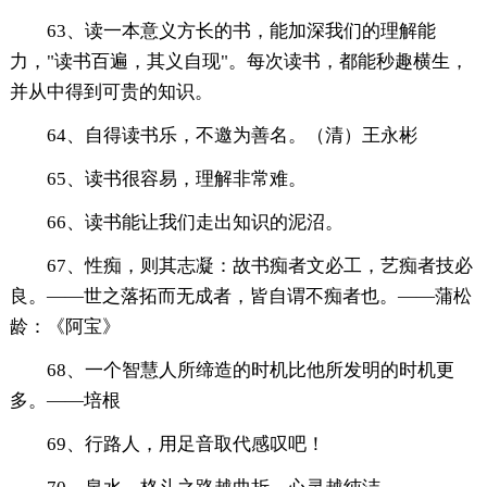
63、读一本意义方长的书，能加深我们的理解能
力，"读书百遍，其义自现"。每次读书，都能秒趣横生，
并从中得到可贵的知识。
64、自得读书乐，不邀为善名。（清）王永彬
65、读书很容易，理解非常难。
66、读书能让我们走出知识的泥沼。
67、性痴，则其志凝：故书痴者文必工，艺痴者技必
良。——世之落拓而无成者，皆自谓不痴者也。——蒲松
龄：《阿宝》
68、一个智慧人所缔造的时机比他所发明的时机更
多。——培根
69、行路人，用足音取代感叹吧！