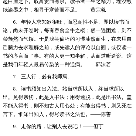
起白屋之下。取富贵而有余。读书者一生之精力，埋没敝
纸渝墨之中，相寻于寒苦而不足。——黄宗羲
6、年轻人求知欲很旺，而忍耐性不足。即以读书而
论，尚未开卷时，每有吞食全牛之概；然一遇困难，则不
禁颓然而气馁。于是浅尝偷巧的习惯油然而生，在未用自
己脑力去求理解之前，或先读人的评论以自囿，或仅读一
书的序言而了事。有的人更一知半解，从而道听途说。这
是我们年轻人最易传染的一种通病。——郭沫若
7、三人行，必有我师焉。
8、读书须知出入法。始当求所以入，终当求所以
出。见得亲切，此是入书法；用得透脱，此是出书法。盖
不能入得书，则不知古人用心处；有能出得书，则又死在
言下。惟知出知入，得尽读书之法也。——陈善
9、走你的路，让别人去说吧！——但丁