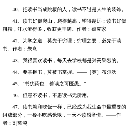
40、把读书当成跳板的人，读书不过是人生的装饰。
41、读书好似爬山，爬得越高，望得越远；读书好似
耕耘，汗水流得多，收获更丰满。作者：臧克家
42、为学之道，莫先于穷理；穷理之要，必先于读
书。作者：朱熹
43、我很喜欢读书，每天去学校都是兴高采烈的。
44、要掌握书，莫被书掌握。——［英］布尔沃
45、"书犹药也，善读之可医愚。"
46、但患不读书，不患读书无所用。
47、读书就和吃饭一样，已经成为我生命中最重要的
组成部分，一餐不吃感觉饿，一天不读感觉慌。——作
者：刘耀鸿