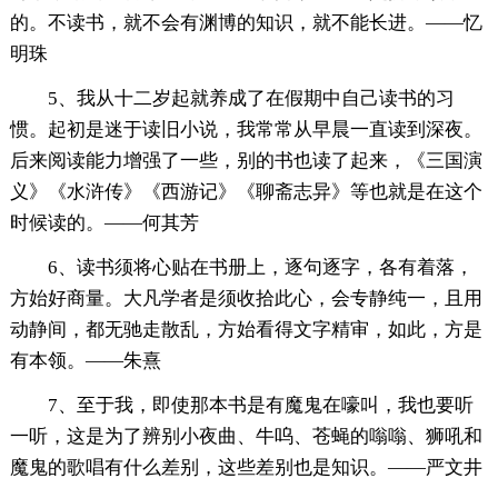
的。不读书，就不会有渊博的知识，就不能长进。——忆
明珠
5、我从十二岁起就养成了在假期中自己读书的习
惯。起初是迷于读旧小说，我常常从早晨一直读到深夜。
后来阅读能力增强了一些，别的书也读了起来，《三国演
义》《水浒传》《西游记》《聊斋志异》等也就是在这个
时候读的。——何其芳
6、读书须将心贴在书册上，逐句逐字，各有着落，
方始好商量。大凡学者是须收拾此心，会专静纯一，且用
动静间，都无驰走散乱，方始看得文字精审，如此，方是
有本领。——朱熹
7、至于我，即使那本书是有魔鬼在嚎叫，我也要听
一听，这是为了辨别小夜曲、牛呜、苍蝇的嗡嗡、狮吼和
魔鬼的歌唱有什么差别，这些差别也是知识。——严文井