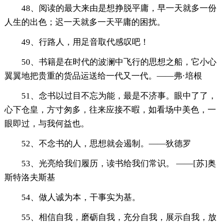
48、阅读的最大来由是想挣脱平庸，早一天就多一份
人生的出色；迟一天就多一天平庸的困扰。
49、行路人，用足音取代感叹吧！
50、书籍是在时代的波澜中飞行的思想之船，它小心
翼翼地把贵重的货品运送给一代又一代。——弗·培根
51、念书以过目不忘为能，最是不济事。眼中了了，
心下仓皇，方寸匆多，往来应接不暇，如看场中美色，一
眼即过，与我何益也。
52、不念书的人，思想就会遏制。——狄德罗
53、光亮给我们履历，读书给我们常识。 ——[苏]奥
斯特洛夫斯基
54、做人诚为本，干事实为基。
55、相信自我，磨砺自我，充分自我，展示自我，放