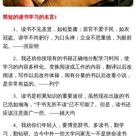
简短的读书学习的名言1
1、读书不见圣贤，如铅椠庸；居官不爱子民，如衣
冠盗。讲学不尚躬行，为口头禅；立业不思重德，为眼前
花。——洪应明
2、我还劝你按现有的书籍正确地分配学习时间，使
学习的内容多样化。变换阅读或工作的内容，翻译以后改
阅读，写作以后改作体操，阅有分量的书以后改看小说，
是非常有益的。——列宁
3、读书是积累知识的重要途径，虽然现在出版的书
已浩如瀚海，"于书无所不读"已不可能了。但是，读书还
应该注意面广一些。——姚大均
4、我劝你们年轻人，要博览群书。多读书，勤学
习，勤钻研。古今中外一些大学问家无一不是拼命读书