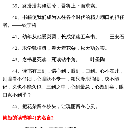
39、路漫漫其修远兮，吾将上下而求索。
40、书籍使我们成为以往各个时代的精力糊口的担任
者。——钦宁格
41、幼年从他爱梨粟，长成须读五车书。——王安石
42、求学犹植树，春天着花朵，秋天功效实。
43、念书忌死读，死读钻牛角。——叶圣陶
44、读书有三到，谓心到，眼到，口到。心不在此，
则眼看不仔细，心眼既不专一，却只漫浪诵读，决不能
记，久也不能久也。三到之中，心到最急，心既到矣，眼
口岂不到乎？
45、把花朵留在枝头，让瑰丽留在心灵。
简短的读书学习的名言2