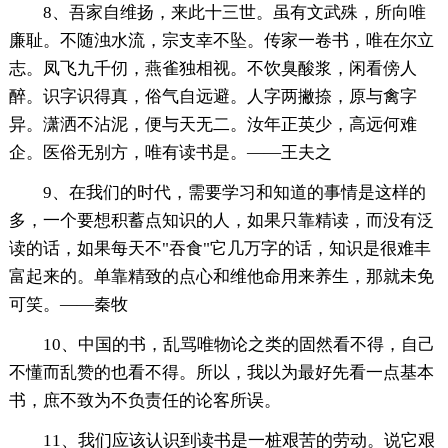
8、吾家自维扬，来此十三世。虽有文武殊，所向唯
廉耻。不随浊水流，宗支幸不坠。传家一卷书，唯在尔立
志。凤飞九千仞，燕雀独相视。不饮臭酸浆，闲看傍人
醉。识字识得真，俗气自远避。人字两撇捺，原与禽字
异。潇洒不沾泥，便与天无二。汝年正英少，高远何难
企。医俗无别方，唯有读书是。——王夫之
9、在我们的时代，需要学习和知道的事情是这样的
多，一个要想积蓄点知识的人，如果只靠精读，而没有泛
读的话，如果每天不"吞食"它几万字的话，知识是很难丰
富起来的。单靠精致的点心和维他命用来养生，那就未免
可笑。——秦牧
10、中国的书，乱骂唯物论之类的固然看不得，自己
不懂而乱赞的也看不得。所以，我以为最好先看一点基本
书，庶不致为不负责任的论客所误。
11、我们应该认识到读书是一桩艰苦的劳动。说它艰