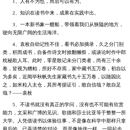
1、人有不为也，而后可以有为。
2、知识在读书中来，成果在实践中出。
3、一本新书象一艘船，带领着我们从狭隘的地方，
驶向无限广阔的生活海洋。
4、袁枚自幼记性不佳，看书必加摘录，久之分门别
类，积而成书，自备作诗文时掀翻獭祭，或谈论时作中郎
枕秘欺人耳。此时，零星散记未分门类者，尚有三十余
卷，皆视为糟粕，所好不存焉，家中藏书五万卷，初自以
为多矣，近闻毕秋帆先生家藏书九十五万卷，以随园比
之，如米粒入太仓，其所考据证引，敢自信哉？敢自足
哉？——袁枚
5、不读书就没有真正的学问，没有也不可能有欣赏
能力，文采和广博的见识。歌德和莎士比亚等于整整一所
大学。人凭借读书以体验往事，不是像在科学中那样只拿
最后的、已弄清楚的'结论，而是像旅伴一样，一同起步，