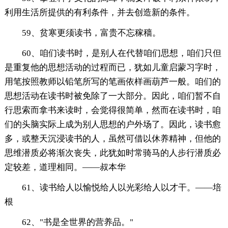
利用生活所提供的有利条件，并去创造新的条件。
59、贫寒更须读书，富贵不忘稼穑。
60、咱们读书时，是别人在代替咱们思想，咱们只但
是重复他的思想活动的过程而已，犹如儿童启蒙习字时，
用笔按照教师以铅笔所写的笔画依样画葫芦一般。咱们的
思想活动在读书时被免除了一大部分。因此，咱们暂不自
行思索而拿书来读时，会觉得很简单，然而在读书时，咱
们的头脑实际上成为别人思想的户外场了。因此，读书愈
多，或整天沉浸读书的人，虽然可借以休养精神，但他的
思维潜质必将渐次丧失，此犹如时常骑马的人步行潜质必
定较差，道理相同。——叔本华
61、读书给人以愉悦给人以光彩给人以才干。——培
根
62、"书是全世界的营养品。"