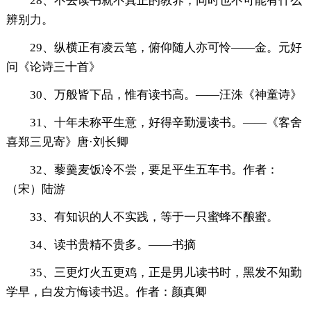
28、不去读书就不真正的教养，同时也不可能有什么
辨别力。
29、纵横正有凌云笔，俯仰随人亦可怜——金。元好
问《论诗三十首》
30、万般皆下品，惟有读书高。——汪洙《神童诗》
31、十年未称平生意，好得辛勤漫读书。——《客舍
喜郑三见寄》唐·刘长卿
32、藜羹麦饭冷不尝，要足平生五车书。作者：
（宋）陆游
33、有知识的人不实践，等于一只蜜蜂不酿蜜。
34、读书贵精不贵多。——书摘
35、三更灯火五更鸡，正是男儿读书时，黑发不知勤
学早，白发方悔读书迟。作者：颜真卿