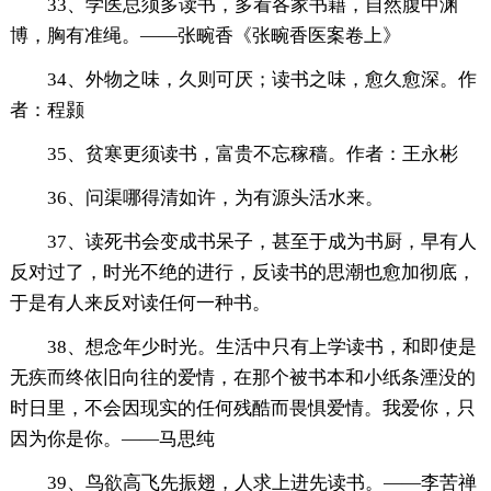
33、学医总须多读书，多看各家书籍，自然腹中渊
博，胸有准绳。——张畹香《张畹香医案卷上》
34、外物之味，久则可厌；读书之味，愈久愈深。作
者：程颢
35、贫寒更须读书，富贵不忘稼穑。作者：王永彬
36、问渠哪得清如许，为有源头活水来。
37、读死书会变成书呆子，甚至于成为书厨，早有人
反对过了，时光不绝的进行，反读书的思潮也愈加彻底，
于是有人来反对读任何一种书。
38、想念年少时光。生活中只有上学读书，和即使是
无疾而终依旧向往的爱情，在那个被书本和小纸条湮没的
时日里，不会因现实的任何残酷而畏惧爱情。我爱你，只
因为你是你。——马思纯
39、鸟欲高飞先振翅，人求上进先读书。——李苦禅