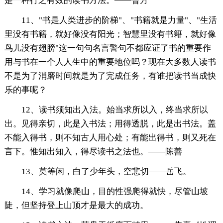
是一种行之有效的读书方法。——曹方
11、"书是人类进步的阶梯"、"书籍就是力量"、"生活
里没有书籍，就好像没有阳光；智慧里没有书籍，就好像
鸟儿没有翅膀"这一句句名言警句不都应证了书的重要作
用与书在一个人人生中的重要地位吗？现在大多数人读书
不是为了消磨时间就是为了完成任务，有谁把读书当成快
乐的事呢？
12、读书须知出入法。始当求所以入，终当求所以
出。见得亲切，此是入书法；用得透脱，此是出书法。盖
不能入得书，则不知古人用心处；有能出得书，则又死在
言下。惟知出知入，得尽读书之法也。——陈善
13、莫等闲，白了少年头，空悲切——岳飞。
14、学习就像爬山，目的性强爬得就快，尽管山坡
陡，但坚持登上山顶才是最大的成功。