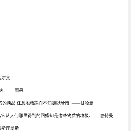
达尔文
. ——雨果
的商品,任意地糟蹋而不知加以珍惜. ——甘哈曼
后,它从人们那里得到的回赠却是这些物质的垃圾. ——惠特曼
埃斯库曼斯