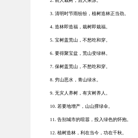
2. 前人栽树，后人乘凉。
3. 清明时节雨纷纷，植树造林正当劲。
4. 造林即造福，栽树即栽福。
5. 宝树盖荒山，不愁吃和穿。
6. 要得聚宝盆，荒山变绿林。
7. 保树盖荒山，不愁吃和穿。
8. 穷山恶水，青山绿水。
9. 无灾人养树，有灾树养人。
10. 若要地增产，山山撑绿伞。
11. 告别城市的喧嚣，投入绿色的怀抱。
12. 植树造林，利在当今，功在千秋。