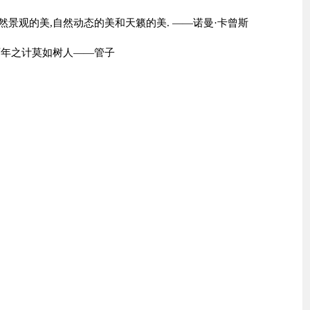
然景观的美,自然动态的美和天籁的美. ——诺曼·卡曾斯
百年之计莫如树人——管子