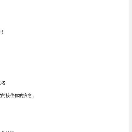
思
之名
柔的接住你的疲惫。
。