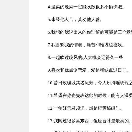
4.温柔的晚风一定能吹散很多不愉快吧。
5.未经他人苦，莫劝他人善。
6.我想的我说出来的你理解的可能是三个意
7.我喜欢我的懦弱，痛苦和难堪也喜欢。
8.一起吹过晚风的.人大概会记得久一些
9.喜欢和优点谈恋爱，爱是和缺点过日子。
10.昔日玫瑰以其名流芳，今人所持唯玫瑰
11.希望在你丧失表达欲的时候，能有人温
12.一年好景君须记，最是橙黄橘绿时。
13.我闻过很多臭东西，但谎言才是最臭的