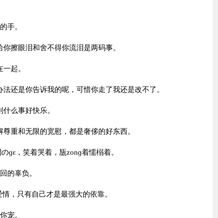
。
牽的手。
你擦眼泪和舍不得你流泪是两码事。
在一起。
法还是你告诉我的呢，可惜你走了我还是改不了。
到什么事好快乐。
尊重和无限的宽慰，都是奢侈的好东西。
ɡε，笑着哭着，瓬zonɡ着懦榒着。
回的辜负。
爱情，只有自己才是最强大的依靠。
你宠。