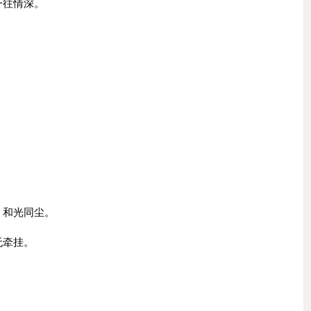
一往情深。
，和光同尘。
无牵挂。