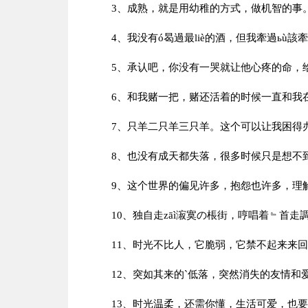
3、成熟，就是用幼稚的方式，做机智的事
4、我没有ó曷過最liè的酒，但我牽過ьù該
5、承认吧，你没有一哭就让他心疼的命，给
6、和我赌一把，赌还活着的时候一直和我
7、只羊二只羊三只羊。这个可以让我困得办
8、也没有成天都失落，很多时候只是想不
9、这个世界的偏见许多，抱怨也许多，理解
10、独自走zāì漃寞の棖街，哼唱着﹄首走調の
11、时光不比人，它脆弱，它禁不起来来回
12、突如其来的`低落，突然消失的友情和
13、时光温柔，还需你懂，生活可爱，也要