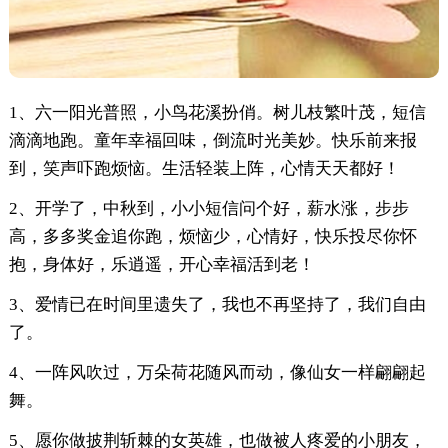
1、六一阳光普照，小鸟花溪扮俏。树儿枝繁叶茂，短信
滴滴地跑。童年幸福回味，倒流时光美妙。快乐前来报
到，笑声吓跑烦恼。生活轻装上阵，心情天天都好！
2、开学了，中秋到，小小短信问个好，薪水涨，步步
高，多多奖金追你跑，烦恼少，心情好，快乐投尽你怀
抱，身体好，乐逍遥，开心幸福活到老！
3、爱情已在时间里遗失了，我也不再坚持了，我们自由
了。
4、一阵风吹过，万朵荷花随风而动，像仙女一样翩翩起
舞。
5、愿你做披荆斩棘的女英雄，也做被人疼爱的小朋友，