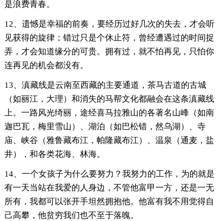
是浪费青春。
12、遗憾是幸福的前奏，要经历过好几次的失去，才会听
见获得的旋律；错过只是个休止符，曾经遭遇过的时间捉
弄，才会知道缘分的可贵。拥有过，就不怕再见，只怕你
连再见的机会都没有。
13、滇藏线是云南至西藏的主要通道，茶马古道的古城
（如丽江，大理）和消失的马帮文化都融会在这条滇藏线
上。一路风光绮丽，途经喜马拉雅山的各著名山峰（如南
迦巴瓦，梅里雪山）、湖泊（如巴松错，然乌湖）、寺
庙、峡谷（雅鲁藏布江，帕隆藏布江）、温泉（通麦，盐
井），和各类花海、林海。
14、一个女孩子为什么要努力？我努力的工作，为的就是
有一天当站在我爱的人身边，不管他富甲一方，还是一无
所有，我都可以张开手坦然拥抱他。他富有我不用觉得自
己高攀，他贫穷我们也不至于落魄。