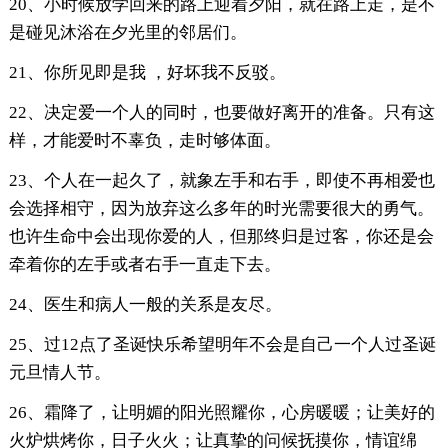
20、小时候放学回来的路上迎着夕阳，就在路上走，是不
是碰见沐浴在夕光里的邻居们。
21、你所见即是我 ，好坏我不反驳。
22、决定爱一个人的同时，也要做好离开的准备。只有这
样，才能爱时不辜负，走时够体面。
23、个人在一起久了，就象左手和右手，即使不再相爱也
会选择相守，因为放弃这么多年的时光需要很大的勇气。
也许生命中会出现你爱的人，但那终归是过客，你还是会
牵着你的左手或者右手一直走下去。
24、医生和病人一般的关系是友尽。
25、过12点了圣诞快乐希望明年不会是自己一个人过圣诞
元旦情人节。
26、霜降了，让明媚的阳光照耀你，心房暖暖；让美好的
火炉烘烤你，日子火火；让真挚的问候抚摸你，情谊绵