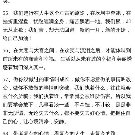
央。
55、我们趋行在人生这个亘古的旅途，在坎坷中奔跑，在
挫折里涅盘，忧愁缠满全身，痛苦飘洒一地。我们累，却
无从止歇；我们苦，却无法回避。新的一月，新的开始，
给自己加油！
56、在大悲与大喜之间，在欢笑与流泪之后，才能体味到
前所未有的痛苦和幸福。 生活以从未有过的幸福和美丽诱
惑着我们深入其中。
57、做你没做过的事情叫成长，做你不愿意做的事情叫改
变，做你不敢做的事情叫突破。我们执着什么，往往就会
被什么所骗；我们执着谁，常常就会被谁所伤害。所以我
们要学会放下，凡事看淡一些，不牵挂，不计较，是是非
非无所谓。无论失去什么，都不要失去好心情。把握住自
己的心，让心境清净，安静。
58、带者复杂的心情，看复杂的人生，走复杂的路。