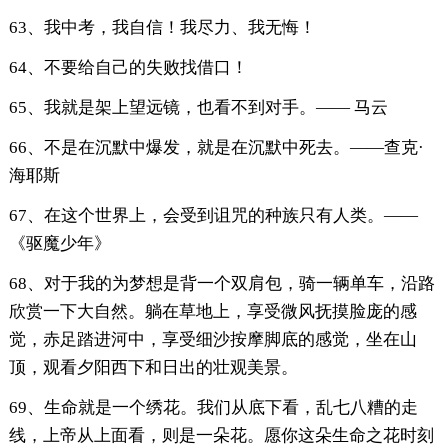
63、我中考，我自信！我尽力、我无悔！
64、不要给自己的失败找借口！
65、我就是架上望远镜，也看不到对手。—— 马云
66、不是在沉默中爆发，就是在沉默中死去。——查克·
海耶斯
67、在这个世界上，会受到诅咒的种族只有人类。——
《驱魔少年》
68、对于我的为梦想是背一个双肩包，骑一辆单车，沿路
欣赏一下大自然。躺在草地上，享受微风抚摸脸庞的感
觉，赤足踏进河中，享受细沙按摩脚底的感觉，坐在山
顶，观看夕阳西下和日出的壮观美景。
69、生命就是一个绣花。我们从底下看，乱七八糟的走
线，上帝从上面看，则是一朵花。愿你这朵生命之花时刻