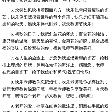
有幸福，频频出佳绩;拥有财富，桃李满天下。
5. 欢笑如风吹拂着四面八方，快乐似雪闪着耀眼的光
芒，快乐像阳抚摸着世界的每个角落，快乐是细雨洒落在
柔和的秋天，愿快乐伴您到老，祝您教师节快乐!
6. 初秋的日子，我把剑兰花的怀念，百合花的纯洁，
康乃馨的温馨，满天星的喜悦，金菊花的超脱，糅合成祝
福的香味，送给牵挂的你，祝你教师节拥抱美好。
7. 在人生的旅途上，是您为我点燃希望的光芒，给我
插上理想的翅膀，翱翔在知识的海洋上。感谢您，老师!
在您的目光下，给了我信心和勇气!祝节日快乐!
8. 快乐老师教你忘记烦恼，欢乐老师教你抛弃忧愁，
健康老师教你躲避病魔，幸福老师教你享受美好。今天教
师节，我请四个老师一起来教你，嘿嘿，感动吧!
9. 老师的爱，栓塞在红色的批注里，消磨在半截的粉