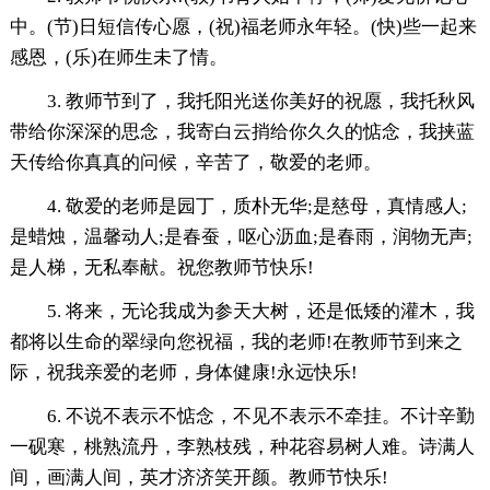
中。(节)日短信传心愿，(祝)福老师永年轻。(快)些一起来
感恩，(乐)在师生未了情。
3. 教师节到了，我托阳光送你美好的祝愿，我托秋风
带给你深深的思念，我寄白云捎给你久久的惦念，我挟蓝
天传给你真真的问候，辛苦了，敬爱的老师。
4. 敬爱的老师是园丁，质朴无华;是慈母，真情感人;
是蜡烛，温馨动人;是春蚕，呕心沥血;是春雨，润物无声;
是人梯，无私奉献。祝您教师节快乐!
5. 将来，无论我成为参天大树，还是低矮的灌木，我
都将以生命的翠绿向您祝福，我的老师!在教师节到来之
际，祝我亲爱的老师，身体健康!永远快乐!
6. 不说不表示不惦念，不见不表示不牵挂。不计辛勤
一砚寒，桃熟流丹，李熟枝残，种花容易树人难。诗满人
间，画满人间，英才济济笑开颜。教师节快乐!