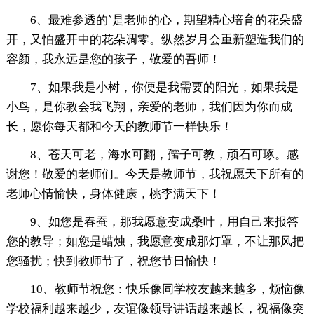
6、最难参透的`是老师的心，期望精心培育的花朵盛
开，又怕盛开中的花朵凋零。纵然岁月会重新塑造我们的
容颜，我永远是您的孩子，敬爱的吾师！
7、如果我是小树，你便是我需要的阳光，如果我是
小鸟，是你教会我飞翔，亲爱的老师，我们因为你而成
长，愿你每天都和今天的教师节一样快乐！
8、苍天可老，海水可翻，孺子可教，顽石可琢。感
谢您！敬爱的老师们。今天是教师节，我祝愿天下所有的
老师心情愉快，身体健康，桃李满天下！
9、如您是春蚕，那我愿意变成桑叶，用自己来报答
您的教导；如您是蜡烛，我愿意变成那灯罩，不让那风把
您骚扰；快到教师节了，祝您节日愉快！
10、教师节祝您：快乐像同学校友越来越多，烦恼像
学校福利越来越少，友谊像领导讲话越来越长，祝福像突