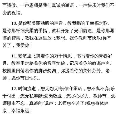
而骄傲。一声恩师是我们真诚的谢语，一声快乐时我们不
变的祝福。
10. 是你那美丽动听的声音，教我唱响了幸福之歌。
是你那纤细美柔的手指，教我开拓了光明前途。是你那渊
博的智慧，教我在这里放飞梦想。祝你教师节快乐!你辛
苦了，我爱你!
11. 粉笔里飞舞着你的万千情思，书写着你的青春岁
月。教室里定格着你的音容笑貌，记录着你的教诲声声。
校园里回荡着你的脚步匆匆，弥漫着你的关怀芬芳。老
师，愿你节日快乐。
12. 时间流逝，您无怨无悔;信守承诺，您不离不弃;乐
于付出，您无私奉献;爱岗敬业，您尽心尽力。教师节，念
师恩永不忘，真诚的`说声：老师您辛苦了!祝您身体健
康，幸福永远!