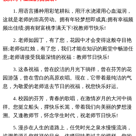
1. 用语言播种用彩笔耕耘，用汗水浇灌用心血滋润，
这就是老师的崇高劳动。拥有年轻梦想即成真;拥有幸福频
频出佳绩;拥有财富桃李满天下!祝教师节快乐!
2. 老师如园丁，有了您，花园中才会变得这般夺目艳
丽;老师似红烛，有了您，我们才能在知识的殿堂中畅游任
意;老师请接受我最深情的祝福：教师节日快乐!
3. 这条祝福，曾在皎洁的月光下徜徉，曾在芬芳的花
园游荡，曾在雪白的高原欢唱。现在，它带着最纯洁的气
息，为敬爱的老师送去节日的祝福，祝您快乐好运。
4. 校园的芬芳，青春的歌唱，在激情岁月的大河中徜
徉。您挺立船头，撑快乐长篙，带着我们向美丽的梦想漫
溯。又逢教师节，怀念学生时代，祝老师节日快乐!
5. 漫步在人生的道路上，任凭时光之泉水慢慢流淌，