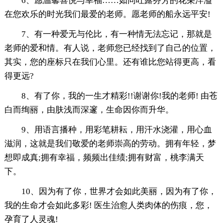
6、愿温馨喜悦与幸福……如同吐露芬芳的花朵洋溢
在您欢乐的时光我们最爱的老师。愿老师的船永远平安!
7、有一种爱无与伦比，有一种情无法忘记，那就是
老师的爱和情。有人说，老师您已经找到了自己的位置，
其实，您的座标只在我们心里。还有谁比您站得更高，看
得更远?
8、有了你，我的一生才精彩!!谢谢你!我的老师! 由苍
白而绚丽，由肤浅而深邃，生命因你而升华。
9、用语言播种，用彩笔耕耘，用汗水浇灌，用心血
滋润，这就是我们敬爱的老师崇高的劳动。拥有年轻，梦
想即成真;拥有幸福，频频出佳绩;拥有财富，桃李满天
下。
10、因为有了你，世界才会如此美丽，因为有了你，
我的生命才会如此多彩! 医生治愈人类肉体的伤痕，您，
孕育了人灵魂!