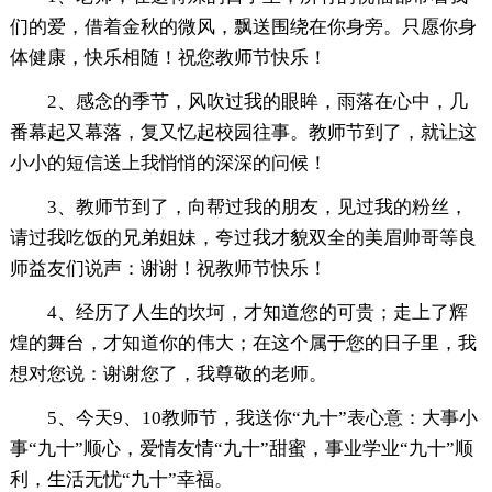
们的爱，借着金秋的微风，飘送围绕在你身旁。只愿你身
体健康，快乐相随！祝您教师节快乐！
2、感念的季节，风吹过我的眼眸，雨落在心中，几
番幕起又幕落，复又忆起校园往事。教师节到了，就让这
小小的短信送上我悄悄的深深的问候！
3、教师节到了，向帮过我的朋友，见过我的粉丝，
请过我吃饭的兄弟姐妹，夸过我才貌双全的美眉帅哥等良
师益友们说声：谢谢！祝教师节快乐！
4、经历了人生的坎坷，才知道您的可贵；走上了辉
煌的舞台，才知道你的伟大；在这个属于您的日子里，我
想对您说：谢谢您了，我尊敬的老师。
5、今天9、10教师节，我送你“九十”表心意：大事小
事“九十”顺心，爱情友情“九十”甜蜜，事业学业“九十”顺
利，生活无忧“九十”幸福。