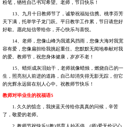
粉笔，牺牲自己书写希望。老师，节日快乐！
13、九月十日教师节了，诚挚祝福短信携。桃李芬芳
天下满，托举学子龙门跃。平日教学工作累，节日请您好
好歇。愿此短信带给你，开心快乐与喜悦。
14、老师，您像山峰为我遮风挡雨，您像大海对我宽
容有爱，您像扁担给我挑起重任。您默默无闻地奉献对我
的爱。教师节，祝您身体健康，岁岁不老！
15、蜡炬成灰泪始干，老师就像蜡烛，燃烧自己的一
生，照亮别人前进的道路，自己却消失得无影无踪，但它
的光辉永远留在别人心中。祝教师节快乐！
教师对毕业生的祝福语5
1. 久久的惦念，我挟蓝天传给你真真的问候，辛苦
了，敬爱的老师。
2. 教师节祝快乐!(教)书育人始不停，(师)爱无价记心