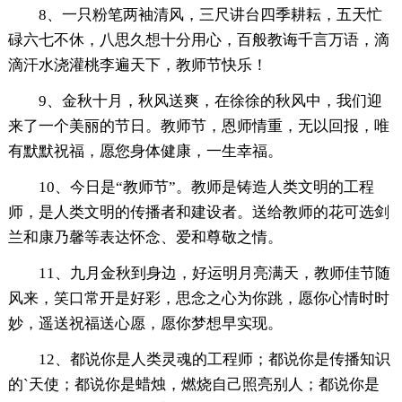
8、一只粉笔两袖清风，三尺讲台四季耕耘，五天忙
碌六七不休，八思久想十分用心，百般教诲千言万语，滴
滴汗水浇灌桃李遍天下，教师节快乐！
9、金秋十月，秋风送爽，在徐徐的秋风中，我们迎
来了一个美丽的节日。教师节，恩师情重，无以回报，唯
有默默祝福，愿您身体健康，一生幸福。
10、今日是“教师节”。教师是铸造人类文明的工程
师，是人类文明的传播者和建设者。送给教师的花可选剑
兰和康乃馨等表达怀念、爱和尊敬之情。
11、九月金秋到身边，好运明月亮满天，教师佳节随
风来，笑口常开是好彩，思念之心为你跳，愿你心情时时
妙，遥送祝福送心愿，愿你梦想早实现。
12、都说你是人类灵魂的工程师；都说你是传播知识
的`天使；都说你是蜡烛，燃烧自己照亮别人；都说你是