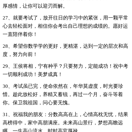
厚感情，让你可以迎刃而解。
27、就要考试了，放开往日的学习中的紧张，用一颗平常
心去轻松面对，相信你会考出自己理想的成绩的。愿好运
一直陪伴着你！
28、希望你数学学的更好，更精湛，达到一定的层次和高
度，努力向前！
29、王侯将相，宁有种乎？只要努力，定能成功！祝中考
一切顺利成功！美梦成真！
30、考试虽已完，使命依然在，年华莫虚度，时光要珍
惜。趁此放松好，养精又蓄锐，再过一个月，奋斗等着
你。保卫我祖国，问心要无愧。
31、祝福我的朋友：分数高高在上，心情高枕无忧，结果
高榜得中，家中高朋满座。未来高山景行，梦想高瞻远
瞩，一生高山流水，时时高官厚禄。