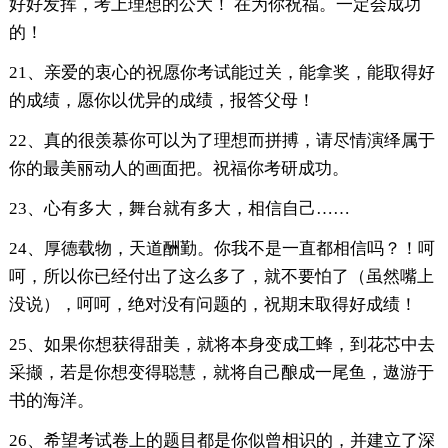
好好发挥，考上理想的公大！ 在为你祝福。一定会成功
的！
21、亲爱的衷心的祝愿你考试能过关，能拿奖，能取得好
的成绩，愿你以优异的成绩，报答父母！
22、真的很羡慕你可以为了理想而拼搏，请尽情演绎属于
你的最美丽动人的画面把。祝福你考研成功。
23、心有多大，舞台就有多大，相信自己……
24、厚德载物，天道酬勤。你我不是一直都相信吗？！呵
呵，所以你已经付出了这么多了，就不要怕了（虽然嘴上
没说），呵呵，绝对没有问题的，祝期末取得好成绩！
25、如果你想获得甜美，就将本身变成工蜂，到花芯中去
采撷，若是你想变得聪慧，就将自己酿成一尾鱼，遨游于
书的海洋。
26、希望考试卷上的题目都是你似曾相识的，并建立了深