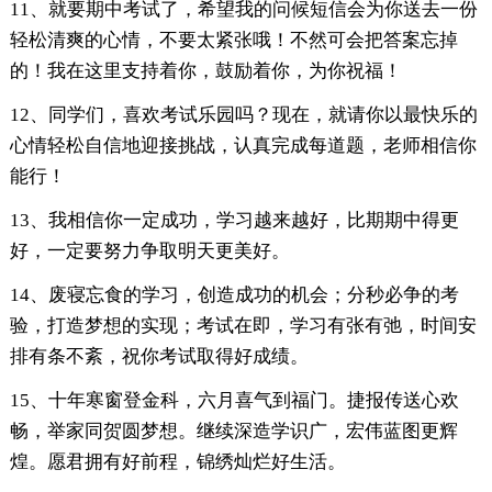
11、就要期中考试了，希望我的问候短信会为你送去一份
轻松清爽的心情，不要太紧张哦！不然可会把答案忘掉
的！我在这里支持着你，鼓励着你，为你祝福！
12、同学们，喜欢考试乐园吗？现在，就请你以最快乐的
心情轻松自信地迎接挑战，认真完成每道题，老师相信你
能行！
13、我相信你一定成功，学习越来越好，比期期中得更
好，一定要努力争取明天更美好。
14、废寝忘食的学习，创造成功的机会；分秒必争的考
验，打造梦想的实现；考试在即，学习有张有弛，时间安
排有条不紊，祝你考试取得好成绩。
15、十年寒窗登金科，六月喜气到福门。捷报传送心欢
畅，举家同贺圆梦想。继续深造学识广，宏伟蓝图更辉
煌。愿君拥有好前程，锦绣灿烂好生活。