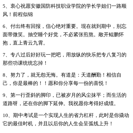
5、衷心祝愿安徽国防科技职业学院的学长学姐们一路顺
风！前程似锦
6、付出终有回报，信心绝对重要。现在就到期中，别忘
面带微笑。抽空睡个好觉，不必紧张煎熬。敞开鲲鹏怀
抱，直上青云九霄。
7、专八过后好好玩一把吧，用放纵的快乐把专八复习的
那些功课统统忘掉！
8、努力了，就无怨无悔。有道是：天道酬勤！相信自
己，你是最棒的！！愿和你分享每一份的喜悦！
9、第一行歪斜的脚印，已被岁月的风尘抹平；而生活的
道路呀，还在你的脚下延伸。我祝愿你考得好成绩。
10、期中考试是一个实现人生的省力杠杆，此时是你撬动
它的最佳时机，并且以后你的人生会呈弧线上升！