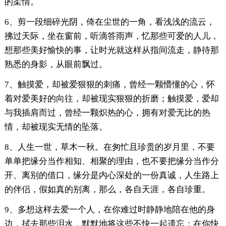
的柔情。
6、剪一段细碎光阴，倚在尘世的一角，看浅浅的流云，
拂过天际，坐在窗前，听滴答雨声，忆那些可爱的人儿，
想那些美好愉快的事，让时光就这样从指间流走，静待那
熟悉的身影，从眼前飘过。
7、触摸爱，却被爱狠狠的刺痛，曾经一颗懵懂的心，怀
着对爱美好的向往，却被现实狠狠的折磨；触摸爱，爱却
与我插肩而过，曾经一颗炽热的心，拥有对爱无比的热
情，却被现实无情的坠落。
8、人生一世，草木一秋。在匆忙且珍贵的岁月里，不要
单单把缘分当作相知、相聚的理由，也不要把缘分当作分
开、离别的借口，缘分是内心深处的一份真诚，人生路上
的伴侣，假如真的别离，那么，各自天涯，各自珍重。
9、多想这样去爱一个人，在你难过时静静地陪在他的身
边，拭去那些泪水，默默地将这些不快一起遗忘；在你快