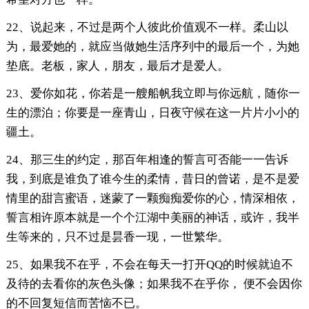
22、说起来，不过是两个人彼此价值观不一样。柔山以
为，最爱她的，就应当做她生活序列中的最后一个，为她
垫底。老板，家人，朋友，最后才是爱人。
23、爱你如花，你若是一艘船帆我立即与你远航，随你一
生的漂泊；你要是一座青山，日夜守候在这一片片小小的
疆土。
24、那三生的约定，那百年相逢的誓言可否能一一告诉
我，到底是谁负了谁今生的柔情，昔日的曾诺，是不是爱
情里的甜言蜜语，迷蒙了一颗痴痴爱你的心，情深相依，
誓言相许原本就是一个个江湖中美丽的神话，或许，我半
生等来的，只不过是昙香一现，一世繁华。
25、如果我不在乎，不会在每天一打开QQ的时候就迫不
及待的去看你的灰色头像；如果我不在乎你， 便不会因你
的不回复短信而苦恼不已。