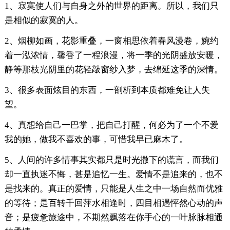
1、寂寞使人们与自身之外的世界的距离。所以，我们只
是相似的寂寞的人。
2、烟柳如画，花影重叠，一窗相思依着春风漫卷，婉约
着一泓浓情，馨香了一程浪漫，将一季的光阴盛放安暖，
静等那枝光阴里的花轻敲窗纱入梦，去绵延这季的深情。
3、很多表面炫目的东西，一剖析到本质都难免让人失
望。
4、真想给自己一巴掌，把自己打醒，何必为了一个不爱
我的她，做我不喜欢的事，可惜我早已麻木了。
5、人间的许多情事其实都只是时光撒下的谎言，而我们
却一直执迷不悔，甚是追忆一生。爱情不是追来的，也不
是找来的。真正的爱情，只能是人生之中一场自然而优雅
的等待；是百转千回萍水相逢时，四目相遇怦然心动的声
音；是疲惫旅途中，不期然飘落在你手心的一叶脉脉相通